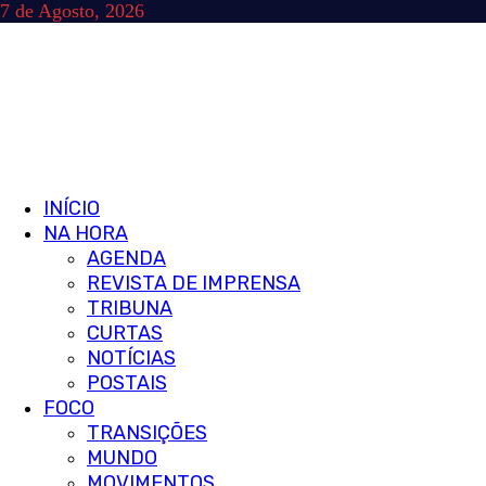
Skip
7 de Agosto, 2026
to
content
Primary
INÍCIO
Menu
NA HORA
AGENDA
REVISTA DE IMPRENSA
TRIBUNA
CURTAS
NOTÍCIAS
POSTAIS
FOCO
TRANSIÇÕES
MUNDO
MOVIMENTOS