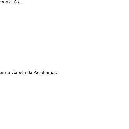
book. As...
na Capela da Academia...