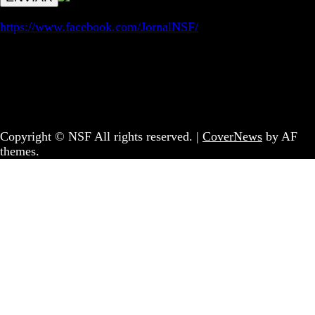
https://www.facebook.com/JornalNSF/
Informação | Pensamento Crítico | Iniciativas editoriais |
Coletivo Sem Fronteiras - geral@nsf.pt
Copyright © NSF All rights reserved.
|
CoverNews
by AF
themes.