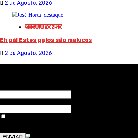
2 de Agosto, 2026
ZECA AFONSO
Eh pá! Estes gajos são malucos
2 de Agosto, 2026
RECEBA NOTÍCIAS NOSSAS
NOME*
Email*
Aceitar condições "estes dados só servirão para enviar
avisos de publicações com origem no sem fronteiras. Outros
aspetos remetem para a lei geral RGPD.