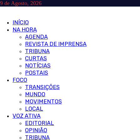
Skip
9 de Agosto, 2026
to
content
Primary
INÍCIO
Menu
NA HORA
AGENDA
REVISTA DE IMPRENSA
TRIBUNA
CURTAS
NOTÍCIAS
POSTAIS
FOCO
TRANSIÇÕES
MUNDO
MOVIMENTOS
LOCAL
VOZ ATIVA
EDITORIAL
OPINIÃO
TRIBUNA