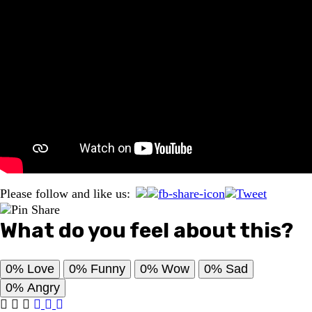
Please follow and like us:
What do you feel about this?
0%
Love
0%
Funny
0%
Wow
0%
Sad
0%
Angry