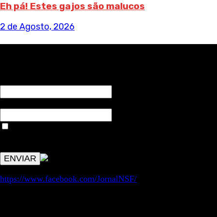
Eh pá! Estes gajos são malucos
2 de Agosto, 2026
RECEBA NOTÍCIAS NOSSAS
NOME*
Email*
Aceitar condições "estes dados só servirão para enviar
avisos de publicações com origem no sem fronteiras. Outros
aspetos remetem para a lei geral RGPD.
https://www.facebook.com/JornalNSF/
Informação | Pensamento Crítico | Iniciativas editoriais |