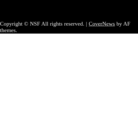
Coletivo Sem Fronteiras - geral@nsf.pt
Copyright © NSF All rights reserved.
|
CoverNews
by AF
themes.