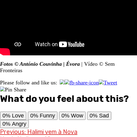
Fotos © António Couvinha | Évora
| Vídeo © Sem
Fronteiras
Please follow and like us:
What do you feel about this?
0%
Love
0%
Funny
0%
Wow
0%
Sad
0%
Angry
Post
Previous:
Halimi vem à Nova