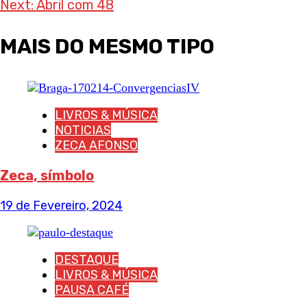
Next:
Abril com 48
navigation
MAIS DO MESMO TIPO
LIVROS & MÚSICA
NOTICIAS
ZECA AFONSO
Zeca, símbolo
19 de Fevereiro, 2024
DESTAQUE
LIVROS & MÚSICA
PAUSA CAFÉ