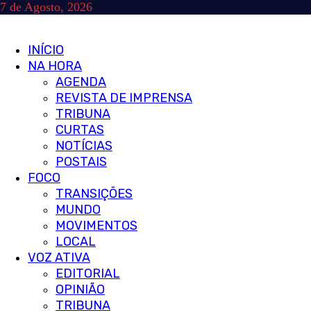
Skip
7 de Agosto, 2026
to
content
Primary
INÍCIO
Menu
NA HORA
AGENDA
REVISTA DE IMPRENSA
TRIBUNA
CURTAS
NOTÍCIAS
POSTAIS
FOCO
TRANSIÇÕES
MUNDO
MOVIMENTOS
LOCAL
VOZ ATIVA
EDITORIAL
OPINIÃO
TRIBUNA