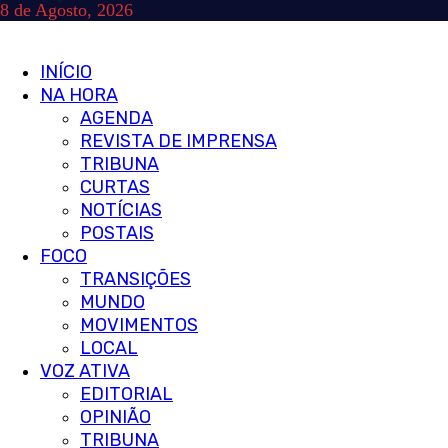
Skip
8 de Agosto, 2026
to
content
Primary
INÍCIO
Menu
NA HORA
AGENDA
REVISTA DE IMPRENSA
TRIBUNA
CURTAS
NOTÍCIAS
POSTAIS
FOCO
TRANSIÇÕES
MUNDO
MOVIMENTOS
LOCAL
VOZ ATIVA
EDITORIAL
OPINIÃO
TRIBUNA