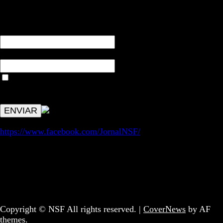
RECEBA NOTÍCIAS NOSSAS
NOME*
Email*
Aceitar condições "estes dados só servirão para enviar
avisos de publicações com origem no sem fronteiras. Outros
aspetos remetem para a lei geral RGPD.
https://www.facebook.com/JornalNSF/
Informação | Pensamento Crítico | Iniciativas editoriais |
Coletivo Sem Fronteiras - geral@nsf.pt
Copyright © NSF All rights reserved.
|
CoverNews
by AF
themes.