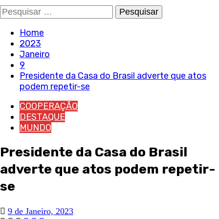
Pesquisar
por:
Home
2023
Janeiro
9
Presidente da Casa do Brasil adverte que atos
podem repetir-se
COOPERAÇÃO
DESTAQUE
MUNDO
Presidente da Casa do Brasil
adverte que atos podem repetir-
se
9 de Janeiro, 2023