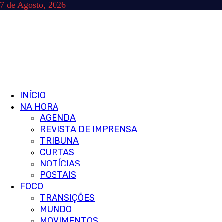
Skip
7 de Agosto, 2026
to
content
Primary
INÍCIO
Menu
NA HORA
AGENDA
REVISTA DE IMPRENSA
TRIBUNA
CURTAS
NOTÍCIAS
POSTAIS
FOCO
TRANSIÇÕES
MUNDO
MOVIMENTOS