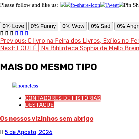
Please follow and like us:
0%
Love
0%
Funny
0%
Wow
0%
Sad
0%
Angr
Post
Previous:
O livro na Feira dos Livros, Exílios no F
Next:
LOULÉ | Na Biblioteca Sophia de Mello Brei
navigation
MAIS DO MESMO TIPO
CONTADORES DE HISTÓRIAS
DESTAQUE
Os nossos vizinhos sem abrigo
5 de Agosto, 2026