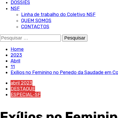
DOSSIÊS
NSF
Linha de trabalho do Coletivo NSF
QUEM SOMOS
CONTACTOS
Pesquisar
por:
Home
2023
Abril
11
Exílios no Feminino no Penedo da Saudade em C
abril 2023
DESTAQUE
ESPECIAL-SF
Exílios no Femin