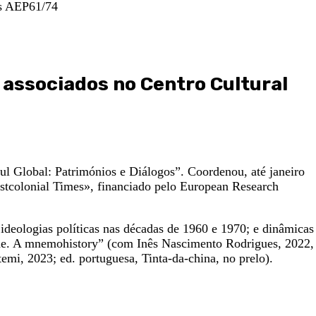
es AEP61/74
e associados no Centro Cultural
l Global: Patrimónios e Diálogos”. Coordenou, até janeiro
stcolonial Times», financiado pelo European Research
as ideologias políticas nas décadas de 1960 e 1970; e dinâmicas
erde. A mnemohistory” (com Inês Nascimento Rodrigues, 2022,
mi, 2023; ed. portuguesa, Tinta-da-china, no prelo).