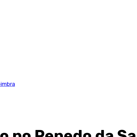
oimbra
ino no Penedo da 