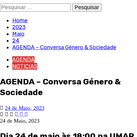
Pesquisar
por:
Home
2023
Maio
24
AGENDA – Conversa Género & Sociedade
AGENDA
NOTICIAS
AGENDA – Conversa Género &
Sociedade
24 de Maio, 2023
24 de Maio, 2023
Dia 24 de maio às 18:00 na UMAR