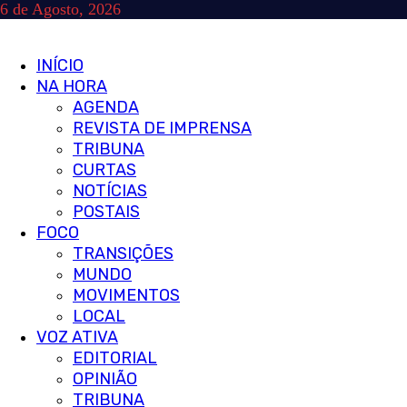
Skip
6 de Agosto, 2026
to
content
Primary
INÍCIO
Menu
NA HORA
AGENDA
REVISTA DE IMPRENSA
TRIBUNA
CURTAS
NOTÍCIAS
POSTAIS
FOCO
TRANSIÇÕES
MUNDO
MOVIMENTOS
LOCAL
VOZ ATIVA
EDITORIAL
OPINIÃO
TRIBUNA