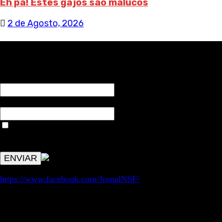
Eh pá! Estes gajos são malucos
2 de Agosto, 2026
RECEBA NOTÍCIAS NOSSAS
NOME*
Email*
Aceitar condições "estes dados só servirão para enviar
avisos de publicações com origem no sem fronteiras. Outros
aspetos remetem para a lei geral RGPD.
https://www.facebook.com/JornalNSF/
Informação | Pensamento Crítico | Iniciativas editoriais |