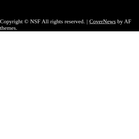
Coletivo Sem Fronteiras - geral@nsf.pt
Copyright © NSF All rights reserved.
|
CoverNews
by AF
themes.