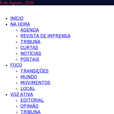
Skip
8 de Agosto, 2026
to
content
Primary
INÍCIO
Menu
NA HORA
AGENDA
REVISTA DE IMPRENSA
TRIBUNA
CURTAS
NOTÍCIAS
POSTAIS
FOCO
TRANSIÇÕES
MUNDO
MOVIMENTOS
LOCAL
VOZ ATIVA
EDITORIAL
OPINIÃO
TRIBUNA