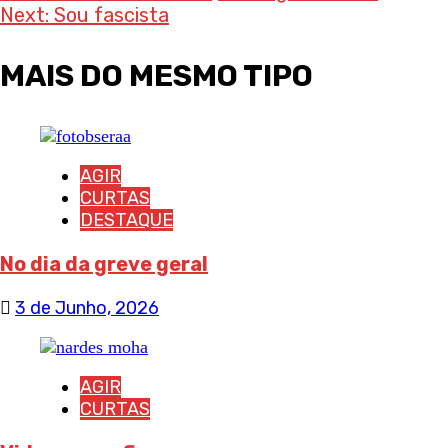
navigation
Next:
Sou fascista
MAIS DO MESMO TIPO
AGIR
CURTAS
DESTAQUE
No dia da greve geral
3 de Junho, 2026
AGIR
CURTAS