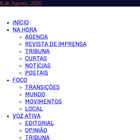
Skip
8 de Agosto, 2026
to
content
Primary
INÍCIO
Menu
NA HORA
AGENDA
REVISTA DE IMPRENSA
TRIBUNA
CURTAS
NOTÍCIAS
POSTAIS
FOCO
TRANSIÇÕES
MUNDO
MOVIMENTOS
LOCAL
VOZ ATIVA
EDITORIAL
OPINIÃO
TRIBUNA