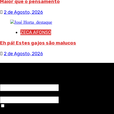
Maior que o pensamento
2 de Agosto, 2026
ZECA AFONSO
Eh pá! Estes gajos são malucos
2 de Agosto, 2026
RECEBA NOTÍCIAS NOSSAS
NOME*
Email*
Aceitar condições "estes dados só servirão para enviar
avisos de publicações com origem no sem fronteiras. Outros