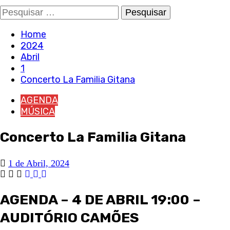
Pesquisar
por:
Home
2024
Abril
1
Concerto La Familia Gitana
AGENDA
MÚSICA
Concerto La Familia Gitana
1 de Abril, 2024
AGENDA – 4 DE ABRIL 19:00 –
AUDITÓRIO CAMÕES