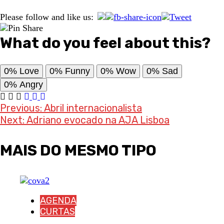
Please follow and like us:
What do you feel about this?
0%
Love
0%
Funny
0%
Wow
0%
Sad
0%
Angry
Post
Previous:
Abril internacionalista
Next:
Adriano evocado na AJA Lisboa
navigation
MAIS DO MESMO TIPO
AGENDA
CURTAS