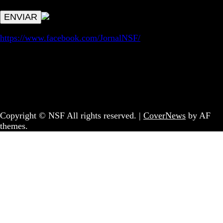
aspetos remetem para a lei geral RGPD.
https://www.facebook.com/JornalNSF/
Informação | Pensamento Crítico | Iniciativas editoriais |
Coletivo Sem Fronteiras - geral@nsf.pt
Copyright © NSF All rights reserved.
|
CoverNews
by AF
themes.