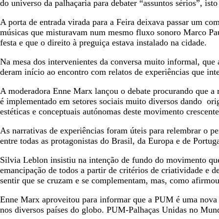
do universo da palhaçaria para debater “assuntos sérios”, is
A porta de entrada virada para a Feira deixava passar um comp
músicas que misturavam num mesmo fluxo sonoro Marco Paulo 
festa e que o direito à preguiça estava instalado na cidade.
Na mesa dos intervenientes da conversa muito informal, que
deram início ao encontro com relatos de experiências que int
A moderadora Enne Marx lançou o debate procurando que a re
é implementado em setores sociais muito diversos dando orig
estéticas e conceptuais autónomas deste movimento crescente 
As narrativas de experiências foram úteis para relembrar o p
entre todas as protagonistas do Brasil, da Europa e de Portug
Silvia Leblon insistiu na intenção de fundo do movimento que
emancipação de todos a partir de critérios de criatividade e 
sentir que se cruzam e se complementam, mas, como afirmou, 
Enne Marx aproveitou para informar que a PUM é uma nova re
nos diversos países do globo. PUM-Palhaças Unidas no Mundo