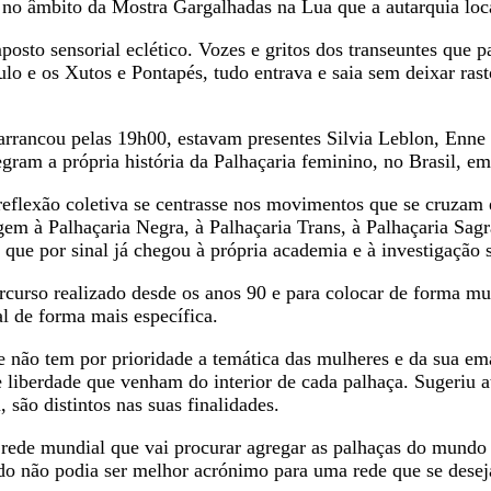
to no âmbito da Mostra Gargalhadas na Lua que a autarquia lo
osto sensorial eclético. Vozes e gritos dos transeuntes que p
e os Xutos e Pontapés, tudo entrava e saia sem deixar rast
 arrancou pelas 19h00, estavam presentes Silvia Leblon, En
egram a própria história da Palhaçaria feminino, no Brasil, 
flexão coletiva se centrasse nos movimentos que se cruzam e
em à Palhaçaria Negra, à Palhaçaria Trans, à Palhaçaria Sagr
que por sinal já chegou à própria academia e à investigação 
ercurso realizado desde os anos 90 e para colocar de forma mu
al de forma mais específica.
 não tem por prioridade a temática das mulheres e da sua ema
de liberdade que venham do interior de cada palhaça. Sugeriu a
são distintos nas suas finalidades.
de mundial que vai procurar agregar as palhaças do mundo in
 não podia ser melhor acrónimo para uma rede que se deseja