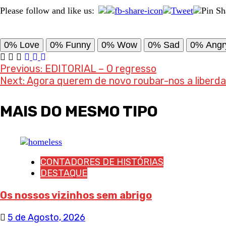
Please follow and like us:
0%
Love
0%
Funny
0%
Wow
0%
Sad
0%
Angr
Post
Previous:
EDITORIAL – O regresso
Next:
Agora querem de novo roubar-nos a liberd
navigation
MAIS DO MESMO TIPO
CONTADORES DE HISTÓRIAS
DESTAQUE
Os nossos vizinhos sem abrigo
5 de Agosto, 2026