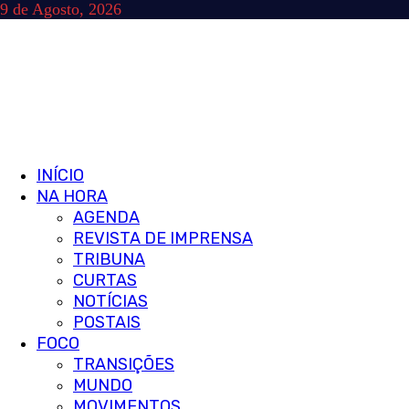
Skip
9 de Agosto, 2026
to
content
Primary
INÍCIO
Menu
NA HORA
AGENDA
REVISTA DE IMPRENSA
TRIBUNA
CURTAS
NOTÍCIAS
POSTAIS
FOCO
TRANSIÇÕES
MUNDO
MOVIMENTOS