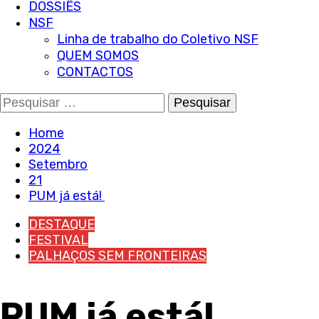
DOSSIÊS
NSF
Linha de trabalho do Coletivo NSF
QUEM SOMOS
CONTACTOS
Pesquisar
por:
Home
2024
Setembro
21
PUM já está!
DESTAQUE
FESTIVAL
PALHAÇOS SEM FRONTEIRAS
PUM já está!