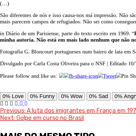
(…)
São diferentes de nós e isso causa-nos má impressão. Não sã
mais parecem campos de refugiados. Não sei como conseguem.
in Diário de um Parisiense, parte do texto escrito em 1969. “
minha autoria. Não está em mais lado nenhum que não no
Fotografia G. Bloncourt portugueses num bairro de lata em S
Divulgado por Carla Costa Oliveira para o NSF | Editado 10/7
Please follow and like us:
0%
Love
0%
Funny
0%
Wow
0%
Sad
0%
Angr
Post
Previous:
A luta dos imigrantes em França em 19
Next:
Golpe em curso no Brasil
navigation