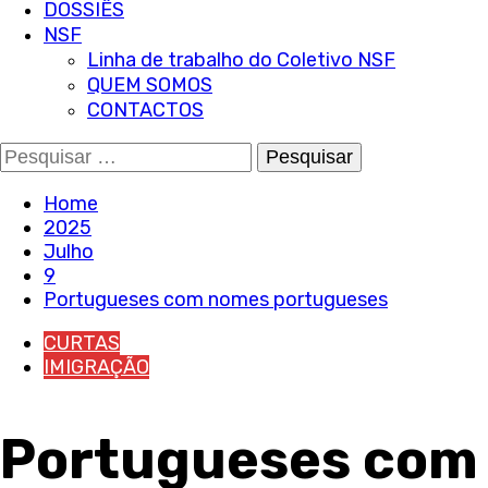
DOSSIÊS
NSF
Linha de trabalho do Coletivo NSF
QUEM SOMOS
CONTACTOS
Pesquisar
por:
Home
2025
Julho
9
Portugueses com nomes portugueses
CURTAS
IMIGRAÇÃO
Portugueses com