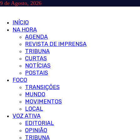
Skip
9 de Agosto, 2026
to
content
Primary
INÍCIO
Menu
NA HORA
AGENDA
REVISTA DE IMPRENSA
TRIBUNA
CURTAS
NOTÍCIAS
POSTAIS
FOCO
TRANSIÇÕES
MUNDO
MOVIMENTOS
LOCAL
VOZ ATIVA
EDITORIAL
OPINIÃO
TRIBUNA