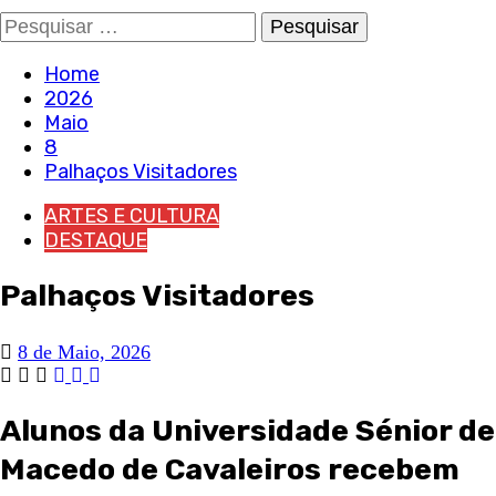
Pesquisar
por:
Home
2026
Maio
8
Palhaços Visitadores
ARTES E CULTURA
DESTAQUE
Palhaços Visitadores
8 de Maio, 2026
Alunos da Universidade Sénior de
Macedo de Cavaleiros recebem