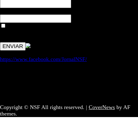
Email*
Aceitar condições "estes dados só servirão para enviar
avisos de publicações com origem no sem fronteiras. Outros
aspetos remetem para a lei geral RGPD.
https://www.facebook.com/JornalNSF/
Informação | Pensamento Crítico | Iniciativas editoriais |
Coletivo Sem Fronteiras - geral@nsf.pt
Copyright © NSF All rights reserved.
|
CoverNews
by AF
themes.