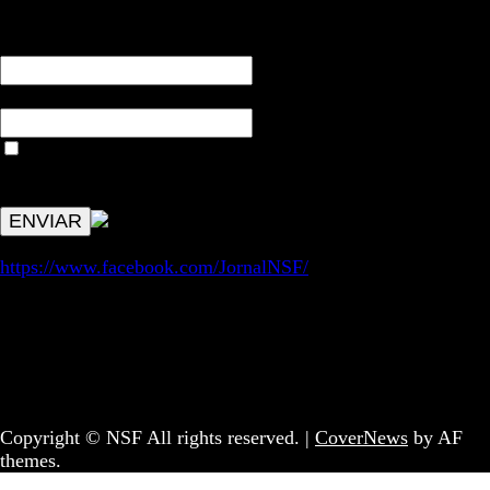
NOME*
Email*
Aceitar condições "estes dados só servirão para enviar
avisos de publicações com origem no sem fronteiras. Outros
aspetos remetem para a lei geral RGPD.
https://www.facebook.com/JornalNSF/
Informação | Pensamento Crítico | Iniciativas editoriais |
Coletivo Sem Fronteiras - geral@nsf.pt
Copyright © NSF All rights reserved.
|
CoverNews
by AF
themes.