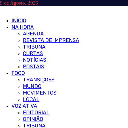
Skip
9 de Agosto, 2026
to
content
Primary
INÍCIO
Menu
NA HORA
AGENDA
REVISTA DE IMPRENSA
TRIBUNA
CURTAS
NOTÍCIAS
POSTAIS
FOCO
TRANSIÇÕES
MUNDO
MOVIMENTOS
LOCAL
VOZ ATIVA
EDITORIAL
OPINIÃO
TRIBUNA