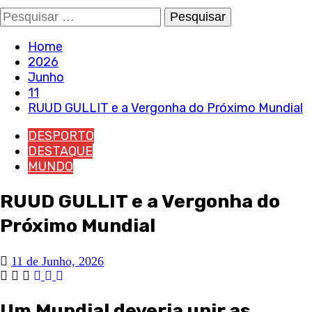
Pesquisar
por:
Home
2026
Junho
11
RUUD GULLIT e a Vergonha do Próximo Mundial
DESPORTO
DESTAQUE
MUNDO
RUUD GULLIT e a Vergonha do
Próximo Mundial
11 de Junho, 2026
Um Mundial deveria unir as