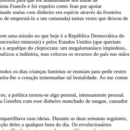
nista Francês e foi expulso como Jean por apoiar
tando malas com dinheiro em espécie através da fronteira
ão de emprestá-lo a um camarada) tantas vezes que deixou de
o em uma missão no que hoje é a República Democrática do
oncessões minerais) e pelos Estados Unidos (que queriam
a o arquétipo do cleptocrata: um megalomaníaco impiedoso,
alizou a indústria, mas colocou os recursos do país nas mãos
odos os dias crianças famintas se reuniam para pedir restos
rtiu-lhe o coração testemunhar tal brutalidade. Ao me contar
, a política tornou-se algo pessoal, intensamente pessoal.
o a Genebra com esse dinheiro manchado de sangue, causador
artilhava suas ideias. Durante as duas semanas seguintes,
ção deles a qualquer hora do dia. Os revolucionários