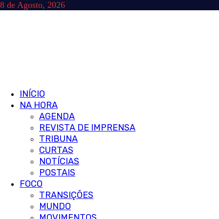
Skip
8 de Agosto, 2026
to
content
Primary
INÍCIO
Menu
NA HORA
AGENDA
REVISTA DE IMPRENSA
TRIBUNA
CURTAS
NOTÍCIAS
POSTAIS
FOCO
TRANSIÇÕES
MUNDO
MOVIMENTOS