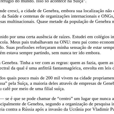
o refúgio do mundo. Isso só acontece na Suíça”.
nde cresci, a cidade de Genebra, embora sua localização não 
l da Saúde e centenas de organizações internacionais e ONGs
esas multinacionais. Quase metade da população de Genebra nã
inido por uma certa ausência de raízes. Estudei em colégios i
 escola. Meus pais trabalhavam na ONU: meu pai como econom
ado. Suas profissões reforçaram minha sensação de estar sem
bém estava sempre partindo, sem nunca ter ido embora.
enebra. Tinha a ver com as regras: quem as fazia, quem as s
ral da qual é uma anfitriã fantasmagórica, envolta em leis de
dos quais pouco mais de 200 mil vivem na cidade propriament
sa” pela Suíça, a maioria deles através de empresas de Geneb
 café por meio de uma filial suíça.
 — se é que se pode chamar de “centro” um lugar que nunca a
principalmente de Genebra, segundo a organização de pesquisa
ia contra a Rússia após a invasão da Ucrânia por Vladimir Put