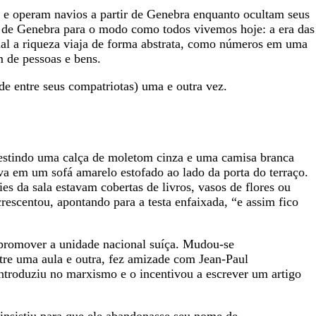
 e operam navios a partir de Genebra enquanto ocultam seus
ão de Genebra para o modo como todos vivemos hoje: a era das
l a riqueza viaja de forma abstrata, como números em uma
m de pessoas e bens.
ade entre seus compatriotas) uma e outra vez.
vestindo uma calça de moletom cinza e uma camisa branca
a em um sofá amarelo estofado ao lado da porta do terraço.
s da sala estavam cobertas de livros, vasos de flores ou
crescentou, apontando para a testa enfaixada, “e assim fico
 promover a unidade nacional suíça. Mudou-se
tre uma aula e outra, fez amizade com Jean-Paul
introduziu no marxismo e o incentivou a escrever um artigo
insistiu para que ele abandonasse seu nome de