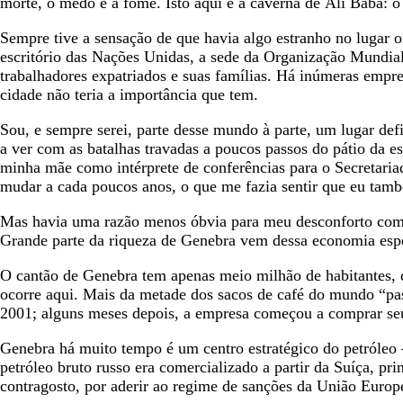
morte, o medo e a fome. Isto aqui é a caverna de Ali Babá: 
Sempre tive a sensação de que havia algo estranho no lugar o
escritório das Nações Unidas, a sede da Organização Mundia
trabalhadores expatriados e suas famílias. Há inúmeras empr
cidade não teria a importância que tem.
Sou, e sempre serei, parte desse mundo à parte, um lugar def
a ver com as batalhas travadas a poucos passos do pátio da
minha mãe como intérprete de conferências para o Secretari
mudar a cada poucos anos, o que me fazia sentir que eu tam
Mas havia uma razão menos óbvia para meu desconforto com G
Grande parte da riqueza de Genebra vem dessa economia espect
O cantão de Genebra tem apenas meio milhão de habitantes, 
ocorre aqui. Mais da metade dos sacos de café do mundo “pas
2001; alguns meses depois, a empresa começou a comprar seu
Genebra há muito tempo é um centro estratégico do petróleo
petróleo bruto russo era comercializado a partir da Suíça, 
contragosto, por aderir ao regime de sanções da União Europe