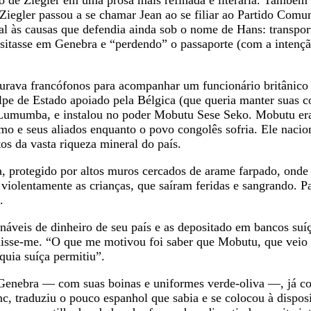
Ziegler passou a se chamar Jean ao se filiar ao Partido Comu
al às causas que defendia ainda sob o nome de Hans: transpor
ositasse em Genebra e “perdendo” o passaporte (com a intenç
curava francófonos para acompanhar um funcionário britânic
pe de Estado apoiado pela Bélgica (que queria manter suas c
e Lumumba, e instalou no poder Mobutu Sese Seko. Mobutu er
o e seus aliados enquanto o povo congolês sofria. Ele nacion
os da vasta riqueza mineral do país.
, protegido por altos muros cercados de arame farpado, onde t
iolentamente as crianças, que saíram feridas e sangrando. Pa
m.
eis de dinheiro de seu país e as depositado em bancos suíços
, disse-me. “O que me motivou foi saber que Mobutu, que vei
rquia suíça permitiu”.
nebra — com suas boinas e uniformes verde-oliva —, já comp
, traduziu o pouco espanhol que sabia e se colocou à disposi