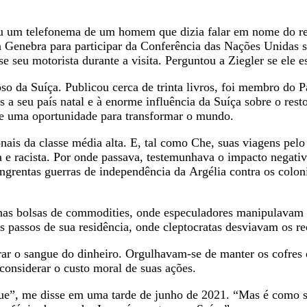
ebeu um telefonema de um homem que dizia falar em nome do r
 a Genebra para participar da Conferência das Nações Unid
 seu motorista durante a visita. Perguntou a Ziegler se ele e
oso da Suíça. Publicou cerca de trinta livros, foi membro do 
s a seu país natal e à enorme influência da Suíça sobre o res
de uma oportunidade para transformar o mundo.
nais da classe média alta. E, tal como Che, suas viagens pel
sta e racista. Por onde passava, testemunhava o impacto nega
angrentas guerras de independência da Argélia contra os colon
nas bolsas de commodities, onde especuladores manipulavam o
s passos de sua residência, onde cleptocratas desviavam os re
rar o sangue do dinheiro. Orgulhavam-se de manter os cofres 
considerar o custo moral de suas ações.
e”, me disse em uma tarde de junho de 2021. “Mas é como se 