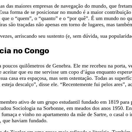
mas das maiores empresas de navegação do mundo, que fretam
. Essa forma de se posicionar no mundo é a maior contribuiç
que o “quem”, o “quanto” e o “por quê”. É um mundo no qua
ras são traçadas não apenas em torno de lugares, mas també
vezes, arriscando seu sustento (e, sem dúvida, sua popularid
ncia no Congo
 a poucos quilômetros de Genebra. Ele me recebeu na porta, 
 aceitar que eu me servisse um copo d’água enquanto esperav
ua casa era espaçosa, mas sem ostentação. Todas as superfície
 esteja descalço”, disse ele. “Recentemente fui pelos ares”, a
i membro ativo de um grupo estudantil fundado em 1819 para
 estudou Sociologia na Sorbonne, em meados dos anos 1950. En
e fumaça e vinho no apartamento da mãe de Sartre, o casal o 
s, que haviam fundado.
o de Ziegler em uma prosa mais refinada e literária. Também 