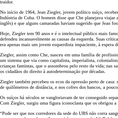
traidor.
No início de 1964, Jean Ziegler, jovem político suíço, rec
Indústria de Cuba. O homem disse que Che planejava viajar
inglês) e que alguns camaradas haviam sugerido que Jean fosse
Hoje, Ziegler tem 90 anos e é o intelectual público mais fam
defendeu incansavelmente as causas da esquerda. Suas crítica
era apenas mais um jovem esquerdista impaciente, à espera 
Ziegler, assim como Che, nasceu em uma família de profissio
um sistema que via como capitalista, imperialista, coloniali
crianças famintas, que o assombrou pelo resto da vida; nas s
os cidadãos do direito à autodeterminação por décadas.
Ziegler também percebeu os ecos da opressão perto de casa: 
de quilômetros de distância, e nos cofres dos bancos, a pouco
Os suíços há séculos se vangloriavam de ter conseguido sepa
Com Ziegler, surgiu uma figura iconoclasta que os obrigou a 
“Pode ser que nos corredores da sede do UBS não corra sangu