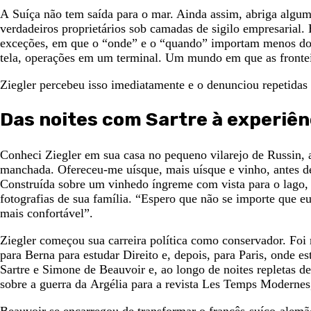
A Suíça não tem saída para o mar. Ainda assim, abriga algu
verdadeiros proprietários sob camadas de sigilo empresarial
exceções, em que o “onde” e o “quando” importam menos do 
tela, operações em um terminal. Um mundo em que as frontei
Ziegler percebeu isso imediatamente e o denunciou repetidas 
Das noites com Sartre à experiê
Conheci Ziegler em sua casa no pequeno vilarejo de Russin,
manchada. Ofereceu-me uísque, mais uísque e vinho, antes de
Construída sobre um vinhedo íngreme com vista para o lago, s
fotografias de sua família. “Espero que não se importe que eu
mais confortável”.
Ziegler começou sua carreira política como conservador. Fo
para Berna para estudar Direito e, depois, para Paris, onde
Sartre e Simone de Beauvoir e, ao longo de noites repletas d
sobre a guerra da Argélia para a revista Les Temps Moderne
Beauvoir se encarregou de transformar o francês-suíço-alemã