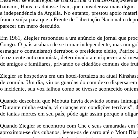
batismo, Hans, e adotasse Jean, que considerava mais digno. 
a independência da Argélia. No entanto, prestou apoio materi
franco-suíça para que a Frente de Libertação Nacional o dep
parecer um mero descuido.
Em 1961, Ziegler respondeu a um anúncio de jornal que pro
Congo. O país acabara de se tornar independente, mas um gol
esmagar o comunismo) derrubou o presidente eleito, Patric
ferozmente anticomunista, determinado a enriquecer a si mesm
de amigos e familiares, privando os cidadãos comuns dos frut
Ziegler se hospedava em um hotel-fortaleza na atual Kinshasa
de comida. Um dia, viu os guardas do complexo dispersarem v
o incidente, sua voz falhou como se tivesse acontecido onte
Quando descobriu que Mobutu havia desviado somas inimagináv
“Durante minha estada, vi crianças em condições terríveis”
de tantas mortes em seu país, pôde agir assim porque a oliga
Quando Ziegler se encontrou com Che e seus camaradas em Ge
aproximou-se dos cubanos, levou-os de carro até o Mont Blanc