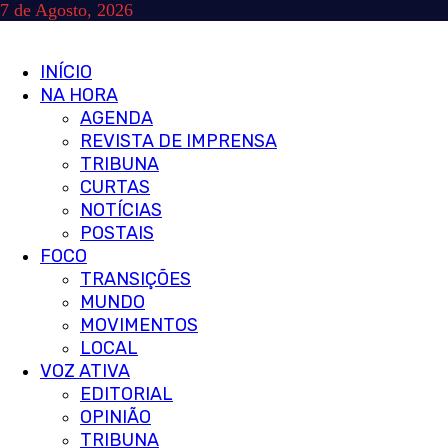
Skip
7 de Agosto, 2026
to
content
Primary
INÍCIO
Menu
NA HORA
AGENDA
REVISTA DE IMPRENSA
TRIBUNA
CURTAS
NOTÍCIAS
POSTAIS
FOCO
TRANSIÇÕES
MUNDO
MOVIMENTOS
LOCAL
VOZ ATIVA
EDITORIAL
OPINIÃO
TRIBUNA