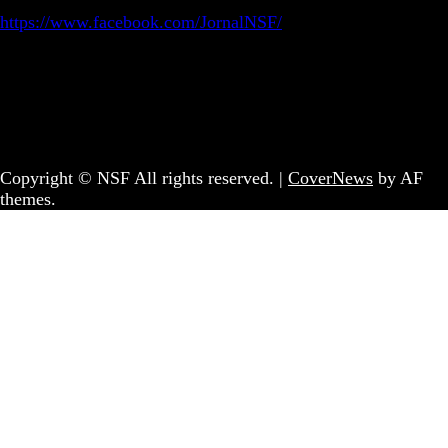
https://www.facebook.com/JornalNSF/
Informação | Pensamento Crítico | Iniciativas editoriais |
Coletivo Sem Fronteiras - geral@nsf.pt
Copyright © NSF All rights reserved.
|
CoverNews
by AF
themes.