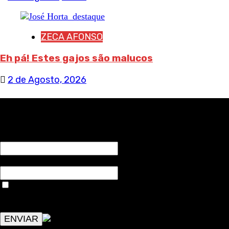
ZECA AFONSO
Eh pá! Estes gajos são malucos
2 de Agosto, 2026
RECEBA NOTÍCIAS NOSSAS
NOME*
Email*
Aceitar condições "estes dados só servirão para enviar
avisos de publicações com origem no sem fronteiras. Outros
aspetos remetem para a lei geral RGPD.