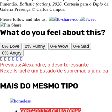
Pimentão.
Ballistic (action). 2026
. Cortesia para o
Diplo
da
Galeria Presença © Carlos Campos.
Please follow and like us:
What do you feel about this?
0%
Love
0%
Funny
0%
Wow
0%
Sad
0%
Angry
Post
Previous:
Alexandre, o desinteressante
Next:
Israel é um Estado de supremacia judaica
navigation
MAIS DO MESMO TIPO
CONTADORES DE HISTÓRIAS