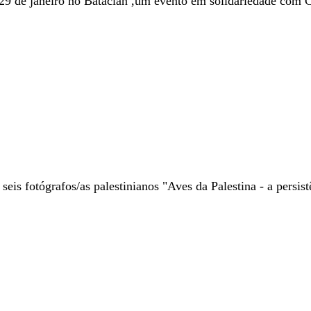
9 de janeiro no Bataclan ,um evento em solidariedade com C
eis fotógrafos/as palestinianos "Aves da Palestina - a persist