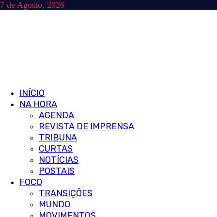
Skip
7 de Agosto, 2026
to
content
Primary
INÍCIO
Menu
NA HORA
AGENDA
REVISTA DE IMPRENSA
TRIBUNA
CURTAS
NOTÍCIAS
POSTAIS
FOCO
TRANSIÇÕES
MUNDO
MOVIMENTOS