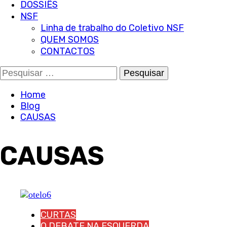
DOSSIÊS
NSF
Linha de trabalho do Coletivo NSF
QUEM SOMOS
CONTACTOS
Pesquisar
por:
Home
Blog
CAUSAS
CAUSAS
CURTAS
O DEBATE NA ESQUERDA