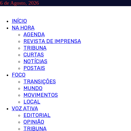
Skip
6 de Agosto, 2026
to
content
Primary
INÍCIO
Menu
NA HORA
AGENDA
REVISTA DE IMPRENSA
TRIBUNA
CURTAS
NOTÍCIAS
POSTAIS
FOCO
TRANSIÇÕES
MUNDO
MOVIMENTOS
LOCAL
VOZ ATIVA
EDITORIAL
OPINIÃO
TRIBUNA