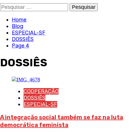
Pesquisar
por:
Home
Blog
ESPECIAL-SF
DOSSIÊS
Page 4
DOSSIÊS
COOPERAÇÃO
DOSSIÊS
ESPECIAL-SF
A integração social também se faz na luta
democrática feminista