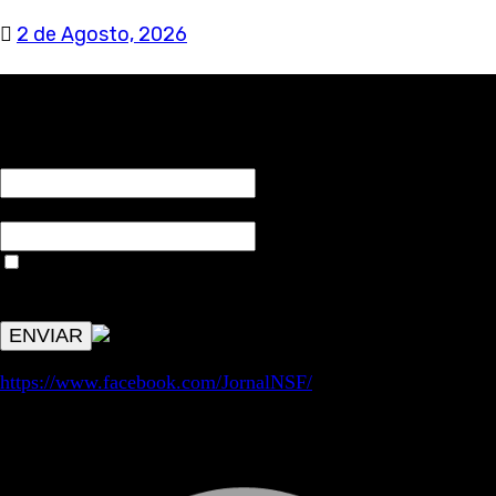
2 de Agosto, 2026
RECEBA NOTÍCIAS NOSSAS
NOME*
Email*
Aceitar condições "estes dados só servirão para enviar
avisos de publicações com origem no sem fronteiras. Outros
aspetos remetem para a lei geral RGPD.
https://www.facebook.com/JornalNSF/