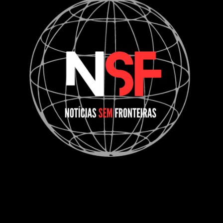
Informação | Pensamento Crítico | Iniciativas editoriais |
Coletivo Sem Fronteiras - geral@nsf.pt