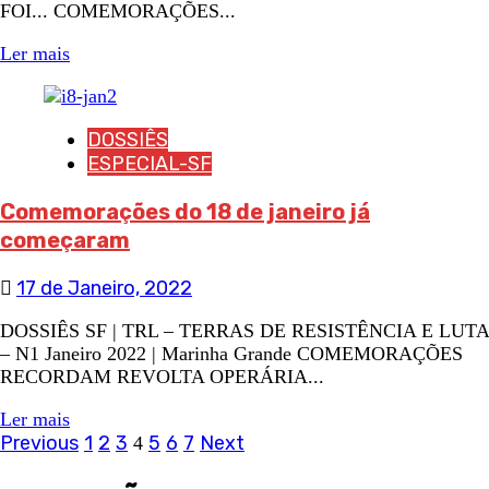
FOI... COMEMORAÇÕES...
Ler mais
DOSSIÊS
ESPECIAL-SF
Comemorações do 18 de janeiro já
começaram
17 de Janeiro, 2022
DOSSIÊS SF | TRL – TERRAS DE RESISTÊNCIA E LUTA
– N1 Janeiro 2022 | Marinha Grande COMEMORAÇÕES
RECORDAM REVOLTA OPERÁRIA...
Ler mais
Navegação
Previous
1
2
3
5
6
7
Next
4
de