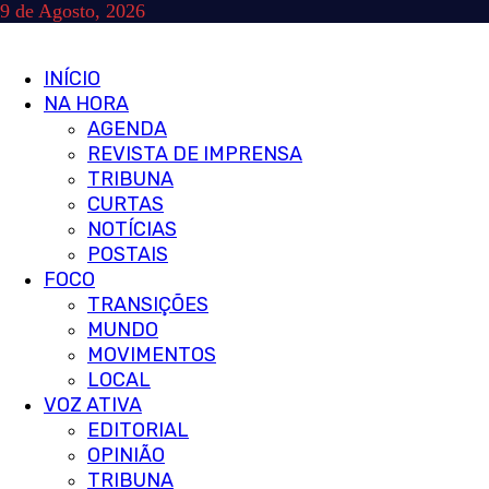
Skip
9 de Agosto, 2026
to
content
Primary
INÍCIO
Menu
NA HORA
AGENDA
REVISTA DE IMPRENSA
TRIBUNA
CURTAS
NOTÍCIAS
POSTAIS
FOCO
TRANSIÇÕES
MUNDO
MOVIMENTOS
LOCAL
VOZ ATIVA
EDITORIAL
OPINIÃO
TRIBUNA