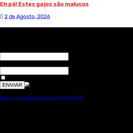
Eh pá! Estes gajos são malucos
2 de Agosto, 2026
RECEBA NOTÍCIAS NOSSAS
NOME*
Email*
Aceitar condições "estes dados só servirão para enviar av
https://www.facebook.com/JornalNSF/
Informação | Pensamento Crítico | Iniciativas editoriais |
Coletivo Sem Fronteiras - geral@nsf.pt