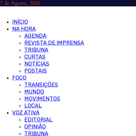
Skip
7 de Agosto, 2026
to
content
Primary
INÍCIO
Menu
NA HORA
AGENDA
REVISTA DE IMPRENSA
TRIBUNA
CURTAS
NOTÍCIAS
POSTAIS
FOCO
TRANSIÇÕES
MUNDO
MOVIMENTOS
LOCAL
VOZ ATIVA
EDITORIAL
OPINIÃO
TRIBUNA