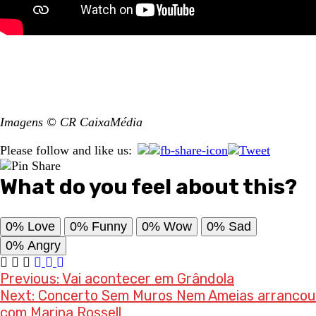
Imagens © CR CaixaMédia
Please follow and like us:
What do you feel about this?
0%
Love
0%
Funny
0%
Wow
0%
Sad
0%
Angry
Post
Previous:
Vai acontecer em Grândola
Next:
Concerto Sem Muros Nem Ameias arrancou
navigation
com Marina Rossell