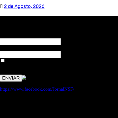
2 de Agosto, 2026
RECEBA NOTÍCIAS NOSSAS
NOME*
Email*
Aceitar condições "estes dados só servirão para enviar
avisos de publicações com origem no sem fronteiras. Outros
aspetos remetem para a lei geral RGPD.
https://www.facebook.com/JornalNSF/
Informação | Pensamento Crítico | Iniciativas editoriais |