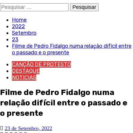
Pesquisar
por:
Home
2022
Setembro
23
Filme de Pedro Fidalgo numa relação difícil entre
o passado e o presente
CANÇÃO DE PROTESTO
DESTAQUE
NOTICIAS
Filme de Pedro Fidalgo numa
relação difícil entre o passado e
o presente
23 de Setembro, 2022