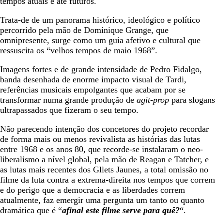
tempos atuais e até futuros.
Trata-de de um panorama histórico, ideológico e político
percorrido pela mão de Dominique Grange, que
omnipresente, surge como um guia afetivo e cultural que
ressuscita os “velhos tempos de maio 1968”.
Imagens fortes e de grande intensidade de Pedro Fidalgo,
banda desenhada de enorme impacto visual de Tardi,
referências musicais empolgantes que acabam por se
transformar numa grande produção de
agit-prop
para slogans
ultrapassados que fizeram o seu tempo.
Não parecendo intenção dos concetores do projeto recordar
de forma mais ou menos revivalista as histórias das lutas
entre 1968 e os anos 80, que recorde-se instalaram o neo-
liberalismo a nível global, pela mão de Reagan e Tatcher, e
as lutas mais recentes dos Gllets Jaunes, a total omissão no
filme da luta contra a extrema-direita nos tempos que correm
e do perigo que a democracia e as liberdades correm
atualmente, faz emergir uma pergunta um tanto ou quanto
dramática que é “
afinal este filme serve para quê?
“.