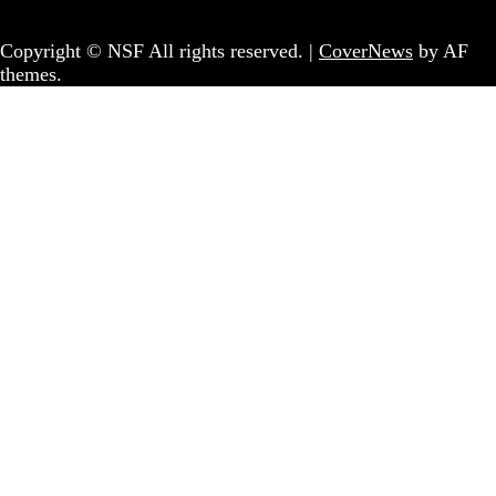
Coletivo Sem Fronteiras - geral@nsf.pt
Copyright © NSF All rights reserved.
|
CoverNews
by AF
themes.