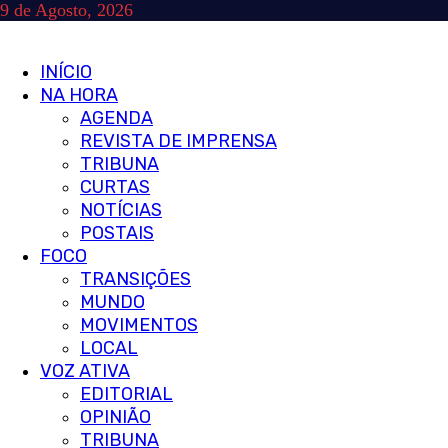
Skip
9 de Agosto, 2026
to
content
Primary
INÍCIO
Menu
NA HORA
AGENDA
REVISTA DE IMPRENSA
TRIBUNA
CURTAS
NOTÍCIAS
POSTAIS
FOCO
TRANSIÇÕES
MUNDO
MOVIMENTOS
LOCAL
VOZ ATIVA
EDITORIAL
OPINIÃO
TRIBUNA