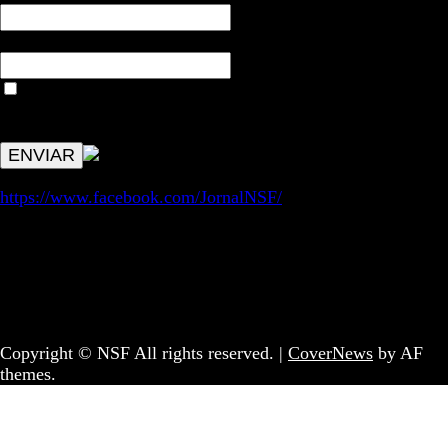
Email*
Aceitar condições "estes dados só servirão para enviar
avisos de publicações com origem no sem fronteiras. Outros
aspetos remetem para a lei geral RGPD.
https://www.facebook.com/JornalNSF/
Informação | Pensamento Crítico | Iniciativas editoriais |
Coletivo Sem Fronteiras - geral@nsf.pt
Copyright © NSF All rights reserved.
|
CoverNews
by AF
themes.