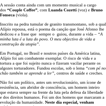
A sessão conta ainda com um momento musical a cargo
dos
“Couple Coffee”
, com
Luanda Cozetti
(voz) e
Bruno
Fonseca
(viola).
Inscrito na pedra tumular de granito transmontano, sob a qual
Alípio repousa, está o poema da canção que José Afonso lhe
dedicou e a frase que sempre o guiou, durante a vida –
“A
minha luta é a luta do povo. O meu objectivo de vida a
construção da utopia”
.
Em Portugal, no Brasil e noutros países da América latina,
Alípio foi um combatente exemplar. O risco de vida e a
tortura a que foi sujeito nunca o fizeram vacilar perante os
algozes torturadores. Fundou escolas, sob o lema
“com pé no
chão também se aprende a ler”
, centros de saúde e creches.
Não foi um político, antes um revolucionário, um ícone de
resistência, um abridor de consciência, um homem inteiro
que estava sempre na frente da luta pela defesa da liberdade
e dos direitos humanos. Foi um dos homens que marcaram a
evolução da humanidade.
Neste dia especial, venham