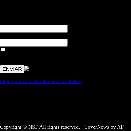
RECEBA NOTÍCIAS NOSSAS
NOME*
Email*
Aceitar condições "estes dados só servirão para enviar
avisos de publicações com origem no sem fronteiras. Outros
aspetos remetem para a lei geral RGPD.
https://www.facebook.com/JornalNSF/
Informação | Pensamento Crítico | Iniciativas editoriais |
Coletivo Sem Fronteiras - geral@nsf.pt
Copyright © NSF All rights reserved.
|
CoverNews
by AF