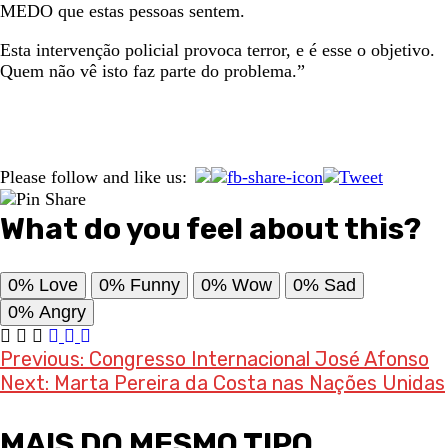
MEDO que estas pessoas sentem.
Esta intervenção policial provoca terror, e é esse o objetivo.
Quem não vê isto faz parte do problema.”
Please follow and like us:
What do you feel about this?
0%
Love
0%
Funny
0%
Wow
0%
Sad
0%
Angry
Post
Previous:
Congresso Internacional José Afonso
Next:
Marta Pereira da Costa nas Nações Unidas
navigation
MAIS DO MESMO TIPO