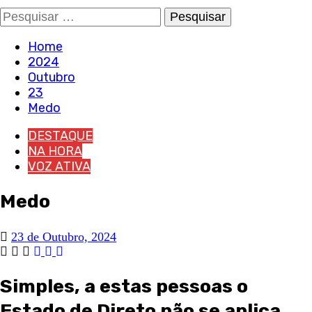
Pesquisar
por:
Home
2024
Outubro
23
Medo
DESTAQUE
NA HORA
VOZ ATIVA
Medo
23 de Outubro, 2024
Simples, a estas pessoas o
Estado de Direto não se aplica