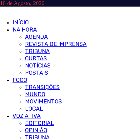
Skip
10 de Agosto, 2026
to
content
Primary
INÍCIO
Menu
NA HORA
AGENDA
REVISTA DE IMPRENSA
TRIBUNA
CURTAS
NOTÍCIAS
POSTAIS
FOCO
TRANSIÇÕES
MUNDO
MOVIMENTOS
LOCAL
VOZ ATIVA
EDITORIAL
OPINIÃO
TRIBUNA