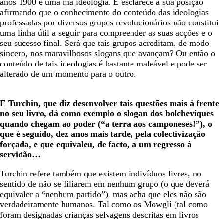
anos 1900 é uma má ideologia. E esclarece a sua posição
afirmando que o conhecimento do conteúdo das ideologias
professadas por diversos grupos revolucionários não constitui
uma linha útil a seguir para compreender as suas acções e o
seu sucesso final. Será que tais grupos acreditam, de modo
sincero, nos maravilhosos slogans que avançam? Ou então o
conteúdo de tais ideologias é bastante maleável e pode ser
alterado de um momento para o outro.
E Turchin, que diz desenvolver tais questões mais à frente
no seu livro, dá como exemplo o slogan dos bolcheviques
quando chegam ao poder (“a terra aos camponeses!”), o
que é seguido, dez anos mais tarde, pela colectivização
forçada, e que equivaleu, de facto, a um regresso à
servidão…
Turchin refere também que existem indivíduos livres, no
sentido de não se filiarem em nenhum grupo (o que deverá
equivaler a “nenhum partido”), mas acha que eles não são
verdadeiramente humanos. Tal como os Mowgli (tal como
foram designadas crianças selvagens descritas em livros