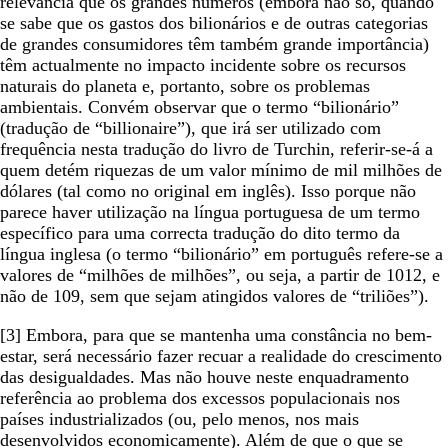
relevância que os grandes números (embora não só, quando
se sabe que os gastos dos bilionários e de outras categorias
de grandes consumidores têm também grande importância)
têm actualmente no impacto incidente sobre os recursos
naturais do planeta e, portanto, sobre os problemas
ambientais. Convém observar que o termo “bilionário”
(tradução de “billionaire”), que irá ser utilizado com
frequência nesta tradução do livro de Turchin, referir-se-á a
quem detém riquezas de um valor mínimo de mil milhões de
dólares (tal como no original em inglês). Isso porque não
parece haver utilização na língua portuguesa de um termo
específico para uma correcta tradução do dito termo da
língua inglesa (o termo “bilionário” em português refere-se a
valores de “milhões de milhões”, ou seja, a partir de 1012, e
não de 109, sem que sejam atingidos valores de “triliões”).
[3] Embora, para que se mantenha uma constância no bem-
estar, será necessário fazer recuar a realidade do crescimento
das desigualdades. Mas não houve neste enquadramento
referência ao problema dos excessos populacionais nos
países industrializados (ou, pelo menos, nos mais
desenvolvidos economicamente). Além de que o que se