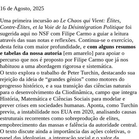
16 de Agosto, 2025
Uma primeira incursão ao
Le Chaos qui Vient: Élites,
Contre-Élites, et la Voie de la Désintégration Politique
foi
sugerida aqui no NSF com Filipe Carmo a guiar a leitura
através das suas notas e reflexões. Continua-se o exercício,
desta feita com maior profundidade, e
com alguns resumos
e tabelas da nossa autoria
[em amarelo] para apoiar o
percurso que nos é proposto por Filipe Carmo que já nos
habituou a uma abordagem rigorosa e sistemática.
O texto explora o trabalho de Peter Turchin, destacando sua
rejeição da ideia de “grandes génios” como motores do
progresso histórico, e a sua transição das ciências naturais
para o desenvolvimento da Cliodinâmica, campo que integra
História, Matemática e Ciências Sociais para modelar e
prever crises em sociedades humanas. Aponta, como Turchin
previu, a instabilidade nos EUA em 2020, analisando causas
estruturais recorrentes como sobreprodução de elites,
empobrecimento das massas e falência da autoridade central.
O texto discute ainda a importância das ações coletivas, o
papel das ideologias, a integração social e o valor da