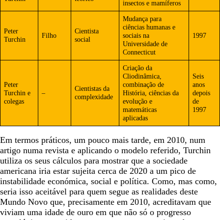
insectos e mamíferos
Mudança para
ciências humanas e
Peter
Cientista
Filho
sociais na
1997
Turchin
social
Universidade de
Connecticut
Criação da
Cliodinâmica,
Seis
Peter
combinação de
anos
Cientistas da
Turchin e
–
História, ciências da
depois
complexidade
colegas
evolução e
de
matemáticas
1997
aplicadas
Em termos práticos, um pouco mais tarde, em 2010, num
artigo numa revista e aplicando o modelo referido, Turchin
utiliza os seus cálculos para mostrar que a sociedade
americana iria estar sujeita cerca de 2020 a um pico de
instabilidade económica, social e política. Como, mas como,
seria isso aceitável para quem segue as realidades deste
Mundo Novo que, precisamente em 2010, acreditavam que
viviam uma idade de ouro em que não só o progresso