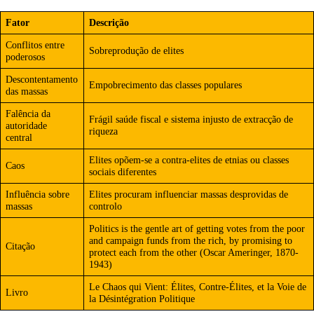
Fator
Descrição
Conflitos entre
Sobreprodução de elites
poderosos
Descontentamento
Empobrecimento das classes populares
das massas
Falência da
Frágil saúde fiscal e sistema injusto de extracção de
autoridade
riqueza
central
Elites opõem-se a contra-elites de etnias ou classes
Caos
sociais diferentes
Influência sobre
Elites procuram influenciar massas desprovidas de
massas
controlo
Politics is the gentle art of getting votes from the poor
and campaign funds from the rich, by promising to
Citação
protect each from the other (Oscar Ameringer, 1870-
1943)
Le Chaos qui Vient: Élites, Contre-Élites, et la Voie de
Livro
la Désintégration Politique