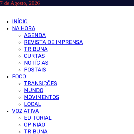
Skip
7 de Agosto, 2026
to
content
Primary
INÍCIO
Menu
NA HORA
AGENDA
REVISTA DE IMPRENSA
TRIBUNA
CURTAS
NOTÍCIAS
POSTAIS
FOCO
TRANSIÇÕES
MUNDO
MOVIMENTOS
LOCAL
VOZ ATIVA
EDITORIAL
OPINIÃO
TRIBUNA