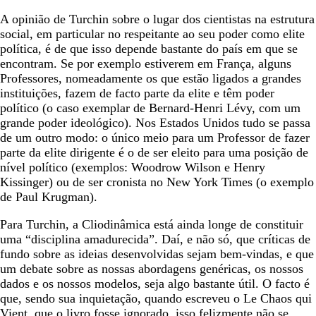
A opinião de Turchin sobre o lugar dos cientistas na estrutura
social, em particular no respeitante ao seu poder como elite
política, é de que isso depende bastante do país em que se
encontram. Se por exemplo estiverem em França, alguns
Professores, nomeadamente os que estão ligados a grandes
instituições, fazem de facto parte da elite e têm poder
político (o caso exemplar de Bernard-Henri Lévy, com um
grande poder ideológico). Nos Estados Unidos tudo se passa
de um outro modo: o único meio para um Professor de fazer
parte da elite dirigente é o de ser eleito para uma posição de
nível político (exemplos: Woodrow Wilson e Henry
Kissinger) ou de ser cronista no New York Times (o exemplo
de Paul Krugman).
Para Turchin, a Cliodinâmica está ainda longe de constituir
uma “disciplina amadurecida”. Daí, e não só, que críticas de
fundo sobre as ideias desenvolvidas sejam bem-vindas, e que
um debate sobre as nossas abordagens genéricas, os nossos
dados e os nossos modelos, seja algo bastante útil. O facto é
que, sendo sua inquietação, quando escreveu o Le Chaos qui
Vient, que o livro fosse ignorado, isso felizmente não se