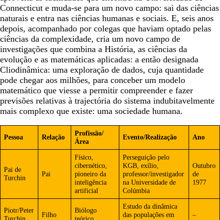
Connecticut e muda-se para um novo campo: sai das ciências
naturais e entra nas ciências humanas e sociais. E, seis anos
depois, acompanhado por colegas que haviam optado pelas
ciências da complexidade, cria um novo campo de
investigações que combina a História, as ciências da
evolução e as matemáticas aplicadas: a então designada
Cliodinâmica: uma exploração de dados, cuja quantidade
pode chegar aos milhões, para conceber um modelo
matemático que viesse a permitir compreender e fazer
previsões relativas à trajectória do sistema indubitavelmente
mais complexo que existe: uma sociedade humana.
Profissão/
Pessoa
Relação
Evento/Realização
Ano
Área
Físico,
Perseguição pelo
cibernético,
KGB, exílio,
Outubro
Pai de
Pai
pioneiro da
professor/investigador
de
Turchin
inteligência
na Universidade de
1977
artificial
Colúmbia
Estudo da dinâmica
Piotr/Peter
Biólogo
Filho
das populações em
–
Turchin
teórico