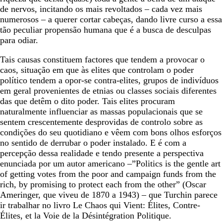
de nervos, incitando os mais revoltados – cada vez mais
numerosos – a querer cortar cabeças, dando livre curso a essa
tão peculiar propensão humana que é a busca de desculpas
para odiar.
Tais causas constituem factores que tendem a provocar o
caos, situação em que às elites que controlam o poder
político tendem a opor-se contra-elites, grupos de indivíduos
em geral provenientes de etnias ou classes sociais diferentes
das que detêm o dito poder. Tais elites procuram
naturalmente influenciar as massas populacionais que se
sentem crescentemente desprovidas de controlo sobre as
condições do seu quotidiano e vêem com bons olhos esforços
no sentido de derrubar o poder instalado. E é com a
percepção dessa realidade e tendo presente a perspectiva
enunciada por um autor americano –”Politics is the gentle art
of getting votes from the poor and campaign funds from the
rich, by promising to protect each from the other” (Oscar
Ameringer, que viveu de 1870 a 1943) – que Turchin parece
ir trabalhar no livro Le Chaos qui Vient: Élites, Contre-
Élites, et la Voie de la Désintégration Politique.