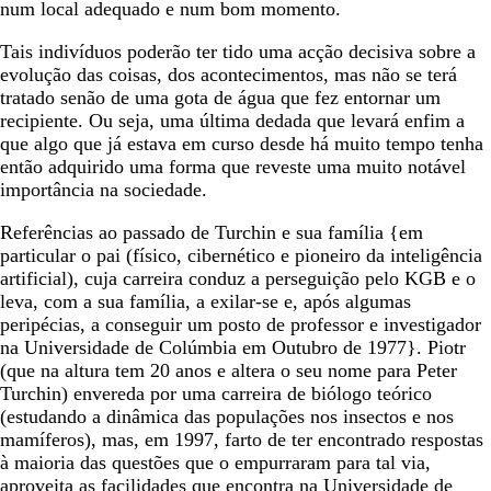
num local adequado e num bom momento.
Tais indivíduos poderão ter tido uma acção decisiva sobre a
evolução das coisas, dos acontecimentos, mas não se terá
tratado senão de uma gota de água que fez entornar um
recipiente. Ou seja, uma última dedada que levará enfim a
que algo que já estava em curso desde há muito tempo tenha
então adquirido uma forma que reveste uma muito notável
importância na sociedade.
Referências ao passado de Turchin e sua família {em
particular o pai (físico, cibernético e pioneiro da inteligência
artificial), cuja carreira conduz a perseguição pelo KGB e o
leva, com a sua família, a exilar-se e, após algumas
peripécias, a conseguir um posto de professor e investigador
na Universidade de Colúmbia em Outubro de 1977}. Piotr
(que na altura tem 20 anos e altera o seu nome para Peter
Turchin) envereda por uma carreira de biólogo teórico
(estudando a dinâmica das populações nos insectos e nos
mamíferos), mas, em 1997, farto de ter encontrado respostas
à maioria das questões que o empurraram para tal via,
aproveita as facilidades que encontra na Universidade de