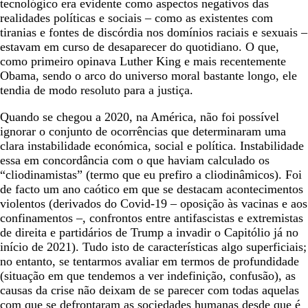
tecnológico era evidente como aspectos negativos das
realidades políticas e sociais – como as existentes com
tiranias e fontes de discórdia nos domínios raciais e sexuais –
estavam em curso de desaparecer do quotidiano. O que,
como primeiro opinava Luther King e mais recentemente
Obama, sendo o arco do universo moral bastante longo, ele
tendia de modo resoluto para a justiça.
Quando se chegou a 2020, na América, não foi possível
ignorar o conjunto de ocorrências que determinaram uma
clara instabilidade económica, social e política. Instabilidade
essa em concordância com o que haviam calculado os
“cliodinamistas” (termo que eu prefiro a cliodinâmicos). Foi
de facto um ano caótico em que se destacam acontecimentos
violentos (derivados do Covid-19 – oposição às vacinas e aos
confinamentos –, confrontos entre antifascistas e extremistas
de direita e partidários de Trump a invadir o Capitólio já no
início de 2021). Tudo isto de características algo superficiais;
no entanto, se tentarmos avaliar em termos de profundidade
(situação em que tendemos a ver indefinição, confusão), as
causas da crise não deixam de se parecer com todas aquelas
com que se defrontaram as sociedades humanas desde que é