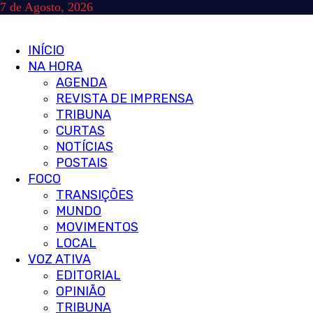
Skip
7 de Agosto, 2026
to
content
Primary
INÍCIO
Menu
NA HORA
AGENDA
REVISTA DE IMPRENSA
TRIBUNA
CURTAS
NOTÍCIAS
POSTAIS
FOCO
TRANSIÇÕES
MUNDO
MOVIMENTOS
LOCAL
VOZ ATIVA
EDITORIAL
OPINIÃO
TRIBUNA