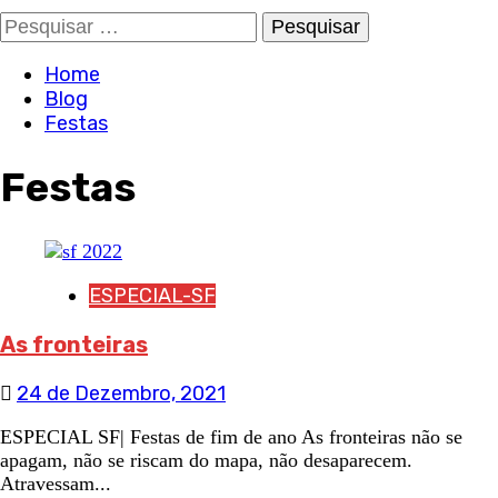
Pesquisar
por:
Home
Blog
Festas
Festas
ESPECIAL-SF
As fronteiras
24 de Dezembro, 2021
ESPECIAL SF| Festas de fim de ano As fronteiras não se
apagam, não se riscam do mapa, não desaparecem.
Atravessam...