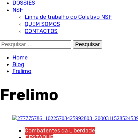
DOSSIÊS
NSF
Linha de trabalho do Coletivo NSF
QUEM SOMOS
CONTACTOS
Pesquisar
por:
Home
Blog
Frelimo
Frelimo
Combatentes da Liberdade
DESTAQUE