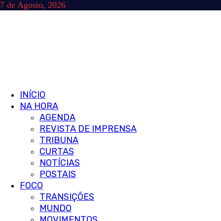
Skip
7 de Agosto, 2026
to
content
Primary
INÍCIO
Menu
NA HORA
AGENDA
REVISTA DE IMPRENSA
TRIBUNA
CURTAS
NOTÍCIAS
POSTAIS
FOCO
TRANSIÇÕES
MUNDO
MOVIMENTOS