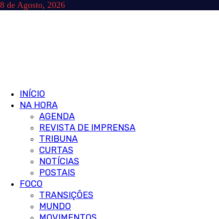
Skip
8 de Agosto, 2026
to
content
Primary
INÍCIO
Menu
NA HORA
AGENDA
REVISTA DE IMPRENSA
TRIBUNA
CURTAS
NOTÍCIAS
POSTAIS
FOCO
TRANSIÇÕES
MUNDO
MOVIMENTOS