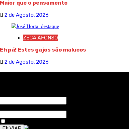
Maior que o pensamento
2 de Agosto, 2026
ZECA AFONSO
Eh pá! Estes gajos são malucos
2 de Agosto, 2026
RECEBA NOTÍCIAS NOSSAS
NOME*
Email*
Aceitar condições "estes dados só servirão para enviar av