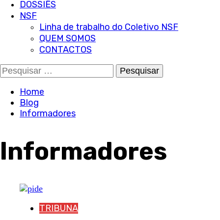
DOSSIÊS
NSF
Linha de trabalho do Coletivo NSF
QUEM SOMOS
CONTACTOS
Pesquisar
por:
Home
Blog
Informadores
Informadores
TRIBUNA