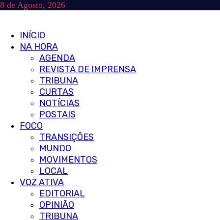
Skip
8 de Agosto, 2026
to
content
Primary
INÍCIO
Menu
NA HORA
AGENDA
REVISTA DE IMPRENSA
TRIBUNA
CURTAS
NOTÍCIAS
POSTAIS
FOCO
TRANSIÇÕES
MUNDO
MOVIMENTOS
LOCAL
VOZ ATIVA
EDITORIAL
OPINIÃO
TRIBUNA