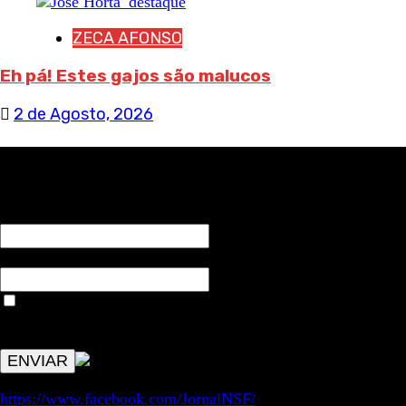
ZECA AFONSO
Eh pá! Estes gajos são malucos
2 de Agosto, 2026
RECEBA NOTÍCIAS NOSSAS
NOME*
Email*
Aceitar condições "estes dados só servirão para enviar
avisos de publicações com origem no sem fronteiras. Outros
aspetos remetem para a lei geral RGPD.
https://www.facebook.com/JornalNSF/