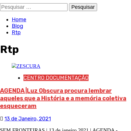
Pesquisar
por:
Home
Blog
Rtp
Rtp
CENTRO DOCUMENTAÇÃO
AGENDA |Luz Obscura procura lembrar
aqueles que a História e a memória coletiva
esqueceram
13 de Janeiro, 2021
SEM FRONTEIRAS | 13 de janeiro 2021 | AGENDA -