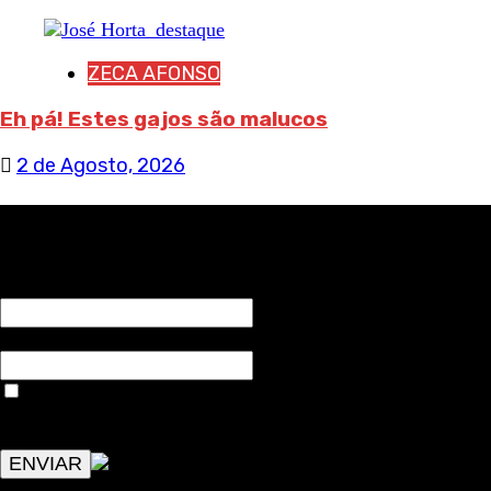
ZECA AFONSO
Eh pá! Estes gajos são malucos
2 de Agosto, 2026
RECEBA NOTÍCIAS NOSSAS
NOME*
Email*
Aceitar condições "estes dados só servirão para enviar
avisos de publicações com origem no sem fronteiras. Outros
aspetos remetem para a lei geral RGPD.