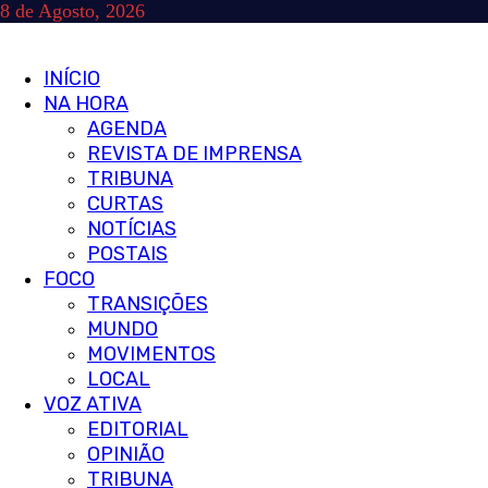
Skip
8 de Agosto, 2026
to
content
Primary
INÍCIO
Menu
NA HORA
AGENDA
REVISTA DE IMPRENSA
TRIBUNA
CURTAS
NOTÍCIAS
POSTAIS
FOCO
TRANSIÇÕES
MUNDO
MOVIMENTOS
LOCAL
VOZ ATIVA
EDITORIAL
OPINIÃO
TRIBUNA