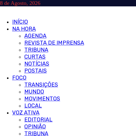
Skip
8 de Agosto, 2026
to
content
Primary
INÍCIO
Menu
NA HORA
AGENDA
REVISTA DE IMPRENSA
TRIBUNA
CURTAS
NOTÍCIAS
POSTAIS
FOCO
TRANSIÇÕES
MUNDO
MOVIMENTOS
LOCAL
VOZ ATIVA
EDITORIAL
OPINIÃO
TRIBUNA