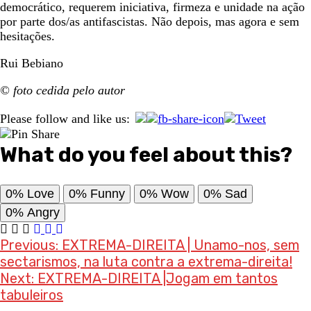
democrático, requerem iniciativa, firmeza e unidade na ação
por parte dos/as antifascistas. Não depois, mas agora e sem
hesitações.
Rui Bebiano
© foto cedida pelo autor
Please follow and like us:
What do you feel about this?
0%
Love
0%
Funny
0%
Wow
0%
Sad
0%
Angry
Post
Previous:
EXTREMA-DIREITA | Unamo-nos, sem
sectarismos, na luta contra a extrema-direita!
navigation
Next:
EXTREMA-DIREITA |Jogam em tantos
tabuleiros