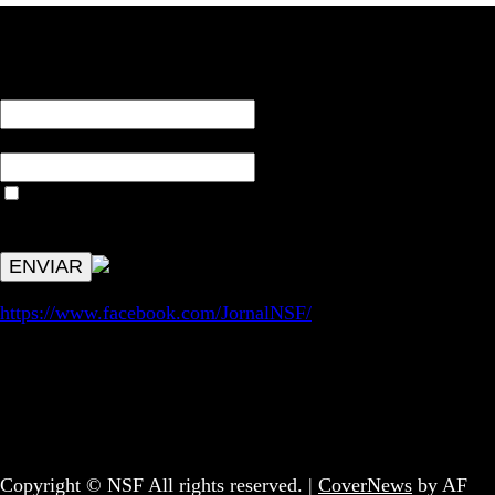
RECEBA NOTÍCIAS NOSSAS
NOME*
Email*
Aceitar condições "estes dados só servirão para enviar
avisos de publicações com origem no sem fronteiras. Outros
aspetos remetem para a lei geral RGPD.
https://www.facebook.com/JornalNSF/
Informação | Pensamento Crítico | Iniciativas editoriais |
Coletivo Sem Fronteiras - geral@nsf.pt
Copyright © NSF All rights reserved.
|
CoverNews
by AF