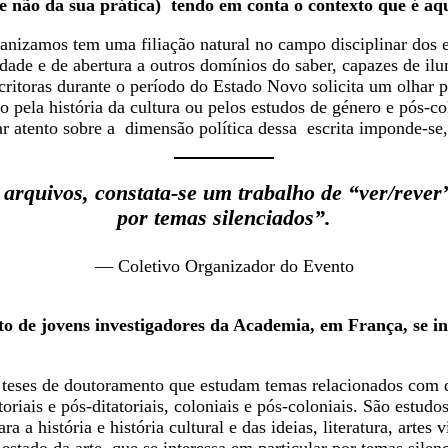
e não da sua prática) tendo em conta o contexto que é aqui
nizamos tem uma filiação natural no campo disciplinar dos es
ridade e de abertura a outros domínios do saber, capazes de i
ritoras durante o período do Estado Novo solicita um olhar pol
o pela história da cultura ou pelos estudos de género e pós-c
ar atento sobre a dimensão política dessa escrita imponde-se,
rquivos, constata-se um trabalho de “ver/rever” 
por temas silenciados”.
— Coletivo Organizador do Evento
o de jovens investigadores da Academia, em França, se i
 teses de doutoramento que estudam temas relacionados com 
oriais e pós-ditatoriais, coloniais e pós-coloniais. São estu
ra a história e história cultural e das ideias, literatura, arte