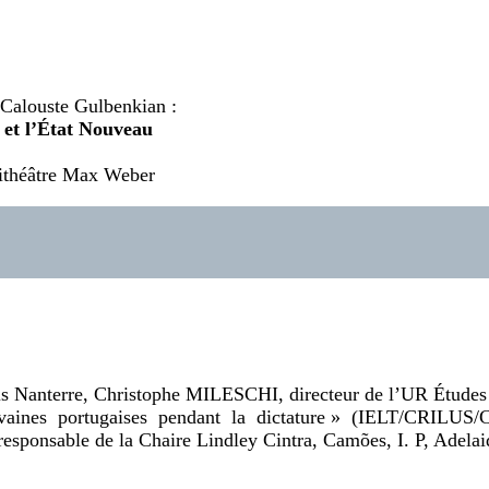
 Calouste Gulbenkian :
re et l’État Nouveau
hithéâtre Max Weber
ris Nanterre, Christophe MILESCHI, directeur de l’UR Étu
rivaines portugaises pendant la dictature » (IELT/CR
esponsable de la Chaire Lindley Cintra, Camões, I. P, Adel