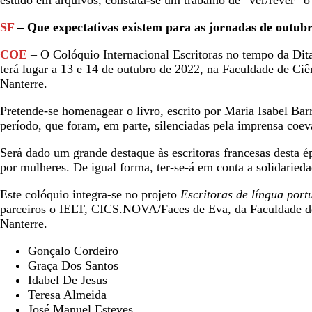
estudo em arquivos, constata-se um trabalho de “ver/rever” o 
SF
– Que expectativas existem para as jornadas de outu
COE
– O Colóquio Internacional Escritoras no tempo da Dit
terá lugar a 13 e 14 de outubro de 2022, na Faculdade de Ci
Nanterre.
Pretende-se homenagear o livro, escrito por Maria Isabel Ba
período, que foram, em parte, silenciadas pela imprensa coev
Será dado um grande destaque às escritoras francesas desta ép
por mulheres. De igual forma, ter-se-á em conta a solidarieda
Este colóquio integra-se no projeto
Escritoras de língua por
parceiros o IELT, CICS.NOVA/Faces de Eva, da Faculdade d
Nanterre.
Gonçalo Cordeiro
Graça Dos Santos
Idabel De Jesus
Teresa Almeida
José Manuel Esteves