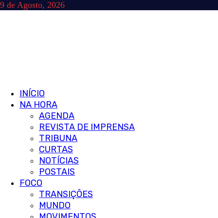
Skip
9 de Agosto, 2026
to
content
Primary
INÍCIO
Menu
NA HORA
AGENDA
REVISTA DE IMPRENSA
TRIBUNA
CURTAS
NOTÍCIAS
POSTAIS
FOCO
TRANSIÇÕES
MUNDO
MOVIMENTOS