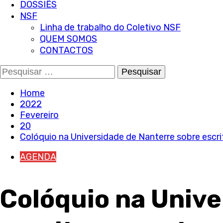
DOSSIÊS
NSF
Linha de trabalho do Coletivo NSF
QUEM SOMOS
CONTACTOS
Pesquisar
por:
Home
2022
Fevereiro
20
Colóquio na Universidade de Nanterre sobre esc
AGENDA
Colóquio na Unive