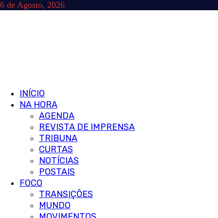
Skip
6 de Agosto, 2026
to
content
Primary
INÍCIO
Menu
NA HORA
AGENDA
REVISTA DE IMPRENSA
TRIBUNA
CURTAS
NOTÍCIAS
POSTAIS
FOCO
TRANSIÇÕES
MUNDO
MOVIMENTOS