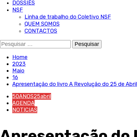
DOSSIÊS
NSF
Linha de trabalho do Coletivo NSF
QUEM SOMOS
CONTACTOS
Pesquisar
por:
Home
2023
Maio
16
Apresentação do livro A Revolução do 25 de Abril
50ANOS25abril
AGENDA
NOTICIAS
Apresentação do l