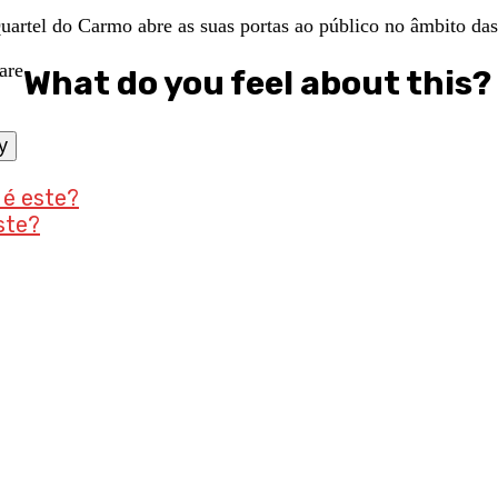
uartel do Carmo abre as suas portas ao público no âmbito da
What do you feel about this?
y
 é este?
ste?