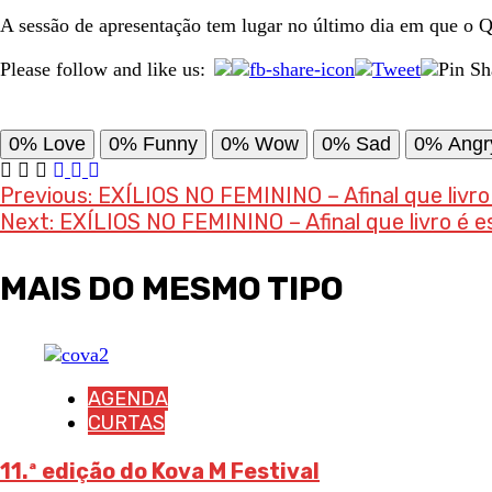
A sessão de apresentação tem lugar no último dia em que o Q
Please follow and like us:
0%
Love
0%
Funny
0%
Wow
0%
Sad
0%
Angr
Post
Previous:
EXÍLIOS NO FEMININO – Afinal que livro
Next:
EXÍLIOS NO FEMININO – Afinal que livro é e
navigation
MAIS DO MESMO TIPO
AGENDA
CURTAS
11.ª edição do Kova M Festival