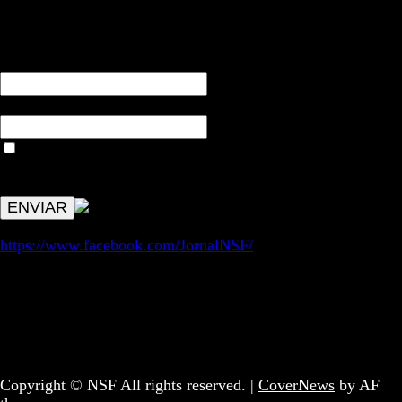
RECEBA NOTÍCIAS NOSSAS
NOME*
Email*
Aceitar condições "estes dados só servirão para enviar
avisos de publicações com origem no sem fronteiras. Outros
aspetos remetem para a lei geral RGPD.
https://www.facebook.com/JornalNSF/
Informação | Pensamento Crítico | Iniciativas editoriais |
Coletivo Sem Fronteiras - geral@nsf.pt
Copyright © NSF All rights reserved.
|
CoverNews
by AF