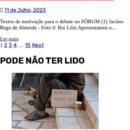
11 de Julho, 2023
Textos de motivação para o debate no FÓRUM (1) Jacinto
Rego de Almeida - Foto © Rui Lóio Apresentamos o...
Ler mais
Navegação
2
3
4
15
Next
1
…
de
PODE NÃO TER LIDO
artigos