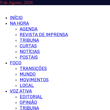
Skip
9 de Agosto, 2026
to
content
Primary
INÍCIO
Menu
NA HORA
AGENDA
REVISTA DE IMPRENSA
TRIBUNA
CURTAS
NOTÍCIAS
POSTAIS
FOCO
TRANSIÇÕES
MUNDO
MOVIMENTOS
LOCAL
VOZ ATIVA
EDITORIAL
OPINIÃO
TRIBUNA