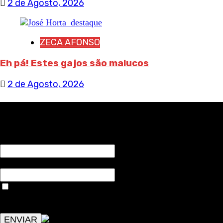
2 de Agosto, 2026
ZECA AFONSO
Eh pá! Estes gajos são malucos
2 de Agosto, 2026
RECEBA NOTÍCIAS NOSSAS
NOME*
Email*
Aceitar condições "estes dados só servirão para enviar
avisos de publicações com origem no sem fronteiras. Outros
aspetos remetem para a lei geral RGPD.