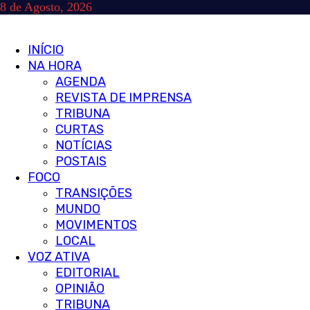
Skip
8 de Agosto, 2026
to
content
Primary
INÍCIO
Menu
NA HORA
AGENDA
REVISTA DE IMPRENSA
TRIBUNA
CURTAS
NOTÍCIAS
POSTAIS
FOCO
TRANSIÇÕES
MUNDO
MOVIMENTOS
LOCAL
VOZ ATIVA
EDITORIAL
OPINIÃO
TRIBUNA