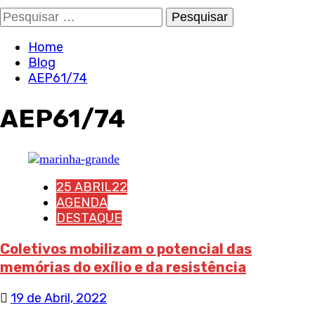
Pesquisar
por:
Home
Blog
AEP61/74
AEP61/74
25 ABRIL22
AGENDA
DESTAQUE
Coletivos mobilizam o potencial das
memórias do exílio e da resistência
19 de Abril, 2022