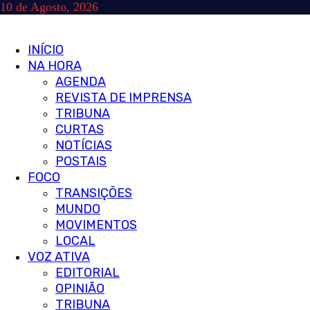
Skip
10 de Agosto, 2026
to
content
Primary
INÍCIO
Menu
NA HORA
AGENDA
REVISTA DE IMPRENSA
TRIBUNA
CURTAS
NOTÍCIAS
POSTAIS
FOCO
TRANSIÇÕES
MUNDO
MOVIMENTOS
LOCAL
VOZ ATIVA
EDITORIAL
OPINIÃO
TRIBUNA