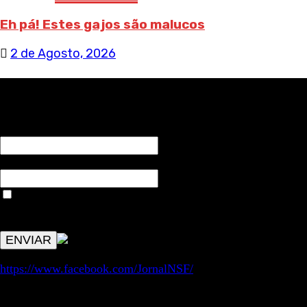
Eh pá! Estes gajos são malucos
2 de Agosto, 2026
RECEBA NOTÍCIAS NOSSAS
NOME*
Email*
Aceitar condições "estes dados só servirão para enviar
avisos de publicações com origem no sem fronteiras. Outros
aspetos remetem para a lei geral RGPD.
https://www.facebook.com/JornalNSF/