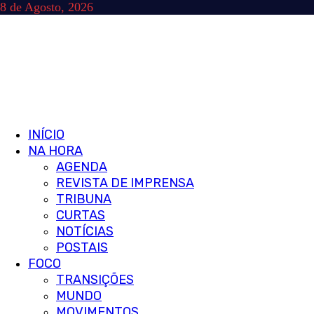
Skip
8 de Agosto, 2026
to
content
Primary
INÍCIO
Menu
NA HORA
AGENDA
REVISTA DE IMPRENSA
TRIBUNA
CURTAS
NOTÍCIAS
POSTAIS
FOCO
TRANSIÇÕES
MUNDO
MOVIMENTOS