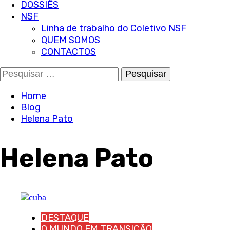
DOSSIÊS
NSF
Linha de trabalho do Coletivo NSF
QUEM SOMOS
CONTACTOS
Pesquisar
por:
Home
Blog
Helena Pato
Helena Pato
DESTAQUE
O MUNDO EM TRANSIÇÃO