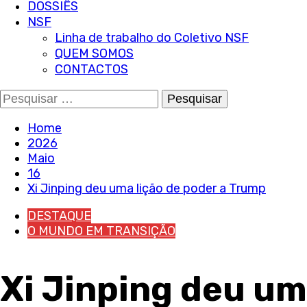
DOSSIÊS
NSF
Linha de trabalho do Coletivo NSF
QUEM SOMOS
CONTACTOS
Pesquisar
por:
Home
2026
Maio
16
Xi Jinping deu uma lição de poder a Trump
DESTAQUE
O MUNDO EM TRANSIÇÃO
Xi Jinping deu um