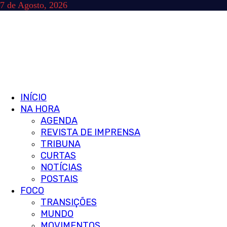
Skip
7 de Agosto, 2026
to
content
Primary
INÍCIO
Menu
NA HORA
AGENDA
REVISTA DE IMPRENSA
TRIBUNA
CURTAS
NOTÍCIAS
POSTAIS
FOCO
TRANSIÇÕES
MUNDO
MOVIMENTOS