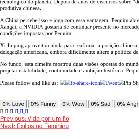
tecnológico do planeta. Depois de anos de discursos sobre 
produtiva chinesa.
A China percebe isso e joga com essa vantagem. Pequim abre 
Xangai, a NVIDIA gostaria de continuar presente no mercado 
condições impostas por Pequim.
Xi Jinping aproveitou ainda para reafirmar a posição chinesa
delegação americana, embora dificilmente altere a política d
No fundo, esta cimeira mostrou duas visões opostas do mund
projetar estabilidade, continuidade e ambição histórica. Pe
Please follow and like us:
0%
Love
0%
Funny
0%
Wow
0%
Sad
0%
Angr
Post
Previous:
Vida por um fio
Next:
Exílios no Feminino
navigation