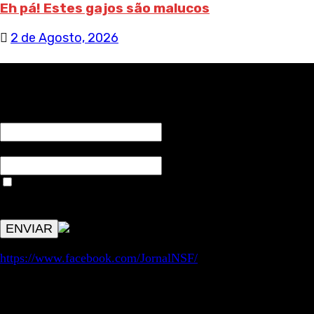
Eh pá! Estes gajos são malucos
2 de Agosto, 2026
RECEBA NOTÍCIAS NOSSAS
NOME*
Email*
Aceitar condições "estes dados só servirão para enviar
avisos de publicações com origem no sem fronteiras. Outros
aspetos remetem para a lei geral RGPD.
https://www.facebook.com/JornalNSF/
Informação | Pensamento Crítico | Iniciativas editoriais |