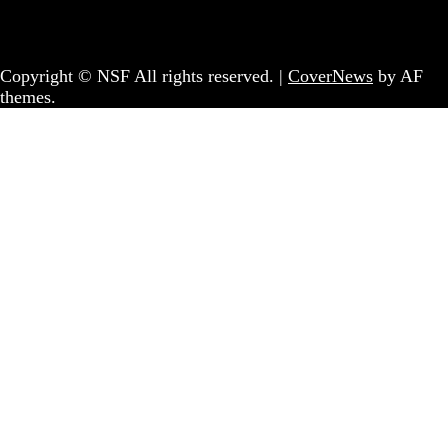
Coletivo Sem Fronteiras - geral@nsf.pt
Copyright © NSF All rights reserved.
|
CoverNews
by AF
themes.