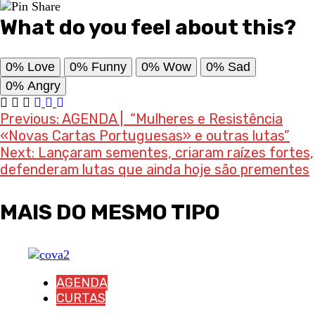
What do you feel about this?
0%
Love
0%
Funny
0%
Wow
0%
Sad
0%
Angry
Post
Previous:
AGENDA | “Mulheres e Resistência
«Novas Cartas Portuguesas» e outras lutas”
navigation
Next:
Lançaram sementes, criaram raízes fortes,
defenderam lutas que ainda hoje são prementes
MAIS DO MESMO TIPO
AGENDA
CURTAS