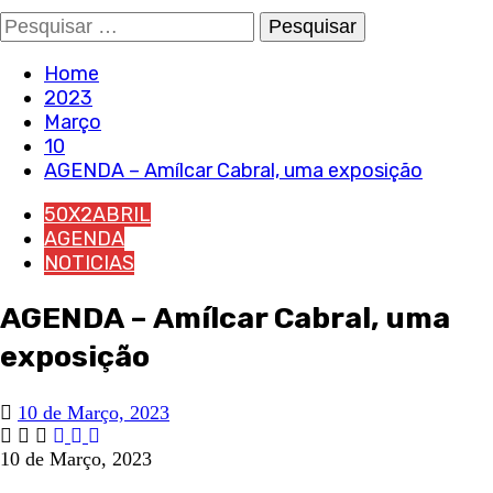
Pesquisar
por:
Home
2023
Março
10
AGENDA – Amílcar Cabral, uma exposição
50X2ABRIL
AGENDA
NOTICIAS
AGENDA – Amílcar Cabral, uma
exposição
10 de Março, 2023
10 de Março, 2023