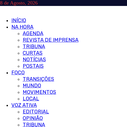
Skip
8 de Agosto, 2026
to
content
Primary
INÍCIO
Menu
NA HORA
AGENDA
REVISTA DE IMPRENSA
TRIBUNA
CURTAS
NOTÍCIAS
POSTAIS
FOCO
TRANSIÇÕES
MUNDO
MOVIMENTOS
LOCAL
VOZ ATIVA
EDITORIAL
OPINIÃO
TRIBUNA