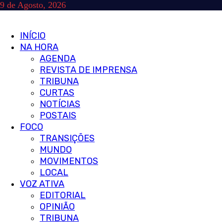
Skip
9 de Agosto, 2026
to
content
Primary
INÍCIO
Menu
NA HORA
AGENDA
REVISTA DE IMPRENSA
TRIBUNA
CURTAS
NOTÍCIAS
POSTAIS
FOCO
TRANSIÇÕES
MUNDO
MOVIMENTOS
LOCAL
VOZ ATIVA
EDITORIAL
OPINIÃO
TRIBUNA