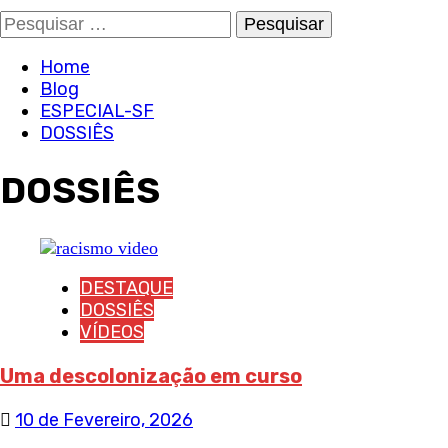
Pesquisar
por:
Home
Blog
ESPECIAL-SF
DOSSIÊS
DOSSIÊS
DESTAQUE
DOSSIÊS
VÍDEOS
Uma descolonização em curso
10 de Fevereiro, 2026