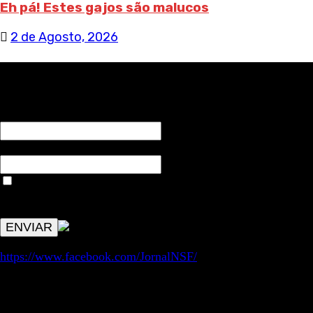
Eh pá! Estes gajos são malucos
2 de Agosto, 2026
RECEBA NOTÍCIAS NOSSAS
NOME*
Email*
Aceitar condições "estes dados só servirão para enviar
avisos de publicações com origem no sem fronteiras. Outros
aspetos remetem para a lei geral RGPD.
https://www.facebook.com/JornalNSF/
Informação | Pensamento Crítico | Iniciativas editoriais |