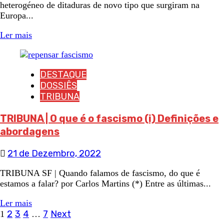
heterogéneo de ditaduras de novo tipo que surgiram na
Europa...
Ler mais
DESTAQUE
DOSSIÊS
TRIBUNA
TRIBUNA | O que é o fascismo (i) Definições e
abordagens
21 de Dezembro, 2022
TRIBUNA SF | Quando falamos de fascismo, do que é
estamos a falar? por Carlos Martins (*) Entre as últimas...
Ler mais
Navegação
2
3
4
7
Next
1
…