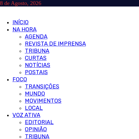
Skip
8 de Agosto, 2026
to
content
Primary
INÍCIO
Menu
NA HORA
AGENDA
REVISTA DE IMPRENSA
TRIBUNA
CURTAS
NOTÍCIAS
POSTAIS
FOCO
TRANSIÇÕES
MUNDO
MOVIMENTOS
LOCAL
VOZ ATIVA
EDITORIAL
OPINIÃO
TRIBUNA