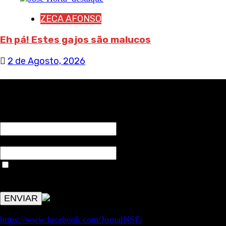
ZECA AFONSO
Eh pá! Estes gajos são malucos
2 de Agosto, 2026
RECEBA NOTÍCIAS NOSSAS
NOME*
Email*
Aceitar condições "estes dados só servirão para enviar
avisos de publicações com origem no sem fronteiras. Outros
aspetos remetem para a lei geral RGPD.
https://www.facebook.com/JornalNSF/