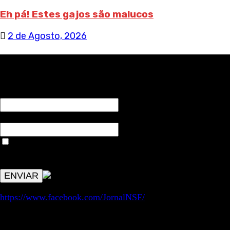
Eh pá! Estes gajos são malucos
2 de Agosto, 2026
RECEBA NOTÍCIAS NOSSAS
NOME*
Email*
Aceitar condições "estes dados só servirão para enviar
avisos de publicações com origem no sem fronteiras. Outros
aspetos remetem para a lei geral RGPD.
https://www.facebook.com/JornalNSF/