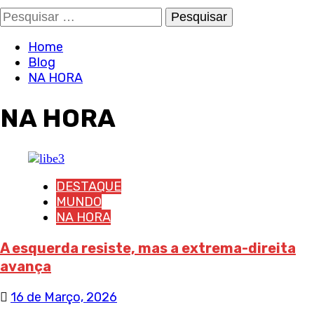
Pesquisar
por:
Home
Blog
NA HORA
NA HORA
DESTAQUE
MUNDO
NA HORA
A esquerda resiste, mas a extrema-direita
avança
16 de Março, 2026