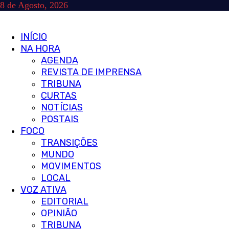
Skip
8 de Agosto, 2026
to
content
Primary
INÍCIO
Menu
NA HORA
AGENDA
REVISTA DE IMPRENSA
TRIBUNA
CURTAS
NOTÍCIAS
POSTAIS
FOCO
TRANSIÇÕES
MUNDO
MOVIMENTOS
LOCAL
VOZ ATIVA
EDITORIAL
OPINIÃO
TRIBUNA