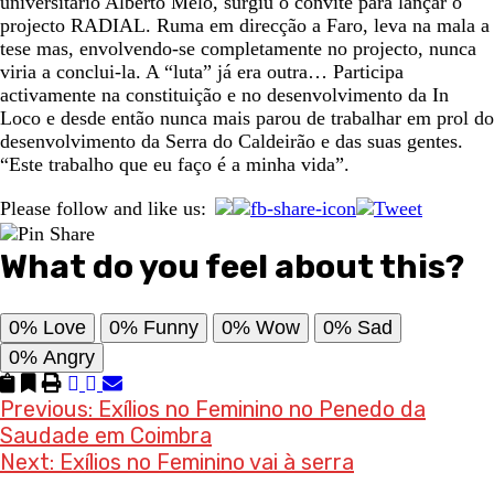
universitário Alberto Melo, surgiu o convite para lançar o
projecto RADIAL. Ruma em direcção a Faro, leva na mala a
tese mas, envolvendo-se completamente no projecto, nunca
viria a conclui-la. A “luta” já era outra… Participa
activamente na constituição e no desenvolvimento da In
Loco e desde então nunca mais parou de trabalhar em prol do
desenvolvimento da Serra do Caldeirão e das suas gentes.
“Este trabalho que eu faço é a minha vida”.
Please follow and like us:
What do you feel about this?
0%
Love
0%
Funny
0%
Wow
0%
Sad
0%
Angry
Post
Previous:
Exílios no Feminino no Penedo da
Saudade em Coimbra
navigation
Next:
Exílios no Feminino vai à serra