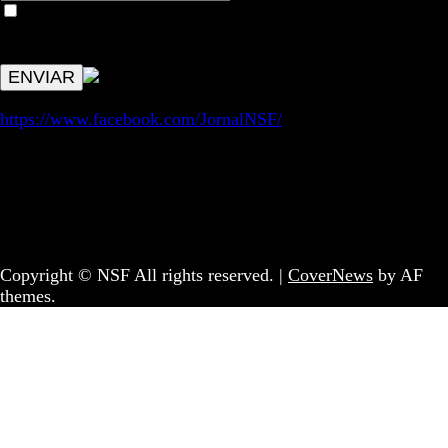
Aceitar condições "estes dados só servirão para enviar
avisos de publicações com origem no sem fronteiras. Outros
aspetos remetem para a lei geral RGPD.
https://www.facebook.com/JornalNSF/
Informação | Pensamento Crítico | Iniciativas editoriais |
Coletivo Sem Fronteiras - geral@nsf.pt
Copyright © NSF All rights reserved.
|
CoverNews
by AF
themes.