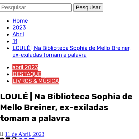
Pesquisar
por:
Home
2023
Abril
11
LOULÉ | Na Biblioteca Sophia de Mello Breiner,
ex-exiladas tomam a palavra
abril 2023
DESTAQUE
LIVROS & MÚSICA
LOULÉ | Na Biblioteca Sophia de
Mello Breiner, ex-exiladas
tomam a palavra
11 de Abril, 2023