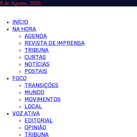
Skip
8 de Agosto, 2026
to
content
Primary
INÍCIO
Menu
NA HORA
AGENDA
REVISTA DE IMPRENSA
TRIBUNA
CURTAS
NOTÍCIAS
POSTAIS
FOCO
TRANSIÇÕES
MUNDO
MOVIMENTOS
LOCAL
VOZ ATIVA
EDITORIAL
OPINIÃO
TRIBUNA