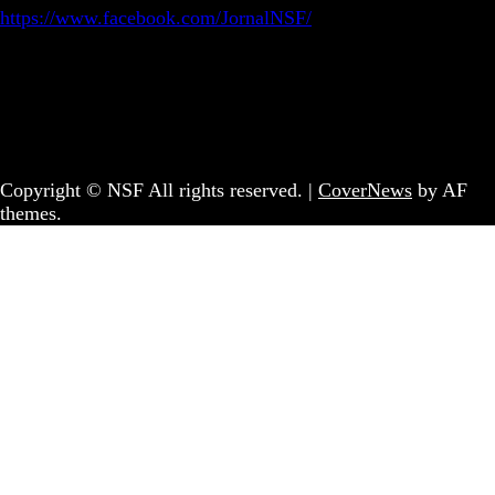
https://www.facebook.com/JornalNSF/
Informação | Pensamento Crítico | Iniciativas editoriais |
Coletivo Sem Fronteiras - geral@nsf.pt
Copyright © NSF All rights reserved.
|
CoverNews
by AF
themes.