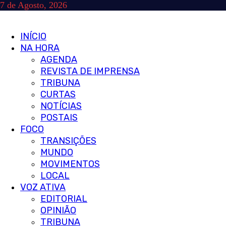
Skip
7 de Agosto, 2026
to
content
Primary
INÍCIO
Menu
NA HORA
AGENDA
REVISTA DE IMPRENSA
TRIBUNA
CURTAS
NOTÍCIAS
POSTAIS
FOCO
TRANSIÇÕES
MUNDO
MOVIMENTOS
LOCAL
VOZ ATIVA
EDITORIAL
OPINIÃO
TRIBUNA