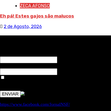
ZECA AFONSO
Eh pá! Estes gajos são malucos
2 de Agosto, 2026
RECEBA NOTÍCIAS NOSSAS
NOME*
Email*
Aceitar condições "estes dados só servirão para enviar
avisos de publicações com origem no sem fronteiras. Outros
aspetos remetem para a lei geral RGPD.
https://www.facebook.com/JornalNSF/