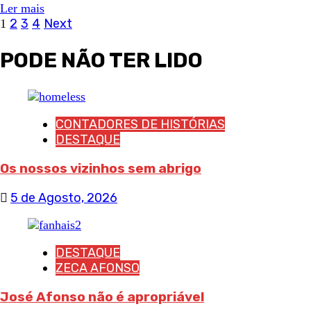
Ler mais
Navegação
2
3
4
Next
1
de
PODE NÃO TER LIDO
artigos
CONTADORES DE HISTÓRIAS
DESTAQUE
Os nossos vizinhos sem abrigo
5 de Agosto, 2026
DESTAQUE
ZECA AFONSO
José Afonso não é apropriável