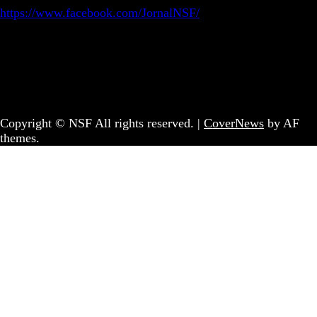
https://www.facebook.com/JornalNSF/
Informação | Pensamento Crítico | Iniciativas editoriais |
Coletivo Sem Fronteiras - geral@nsf.pt
Copyright © NSF All rights reserved.
|
CoverNews
by AF
themes.