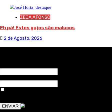
ZECA AFONSO
Eh pá! Estes gajos são malucos
2 de Agosto, 2026
RECEBA NOTÍCIAS NOSSAS
NOME*
Email*
Aceitar condições "estes dados só servirão para enviar
avisos de publicações com origem no sem fronteiras. Outros
aspetos remetem para a lei geral RGPD.