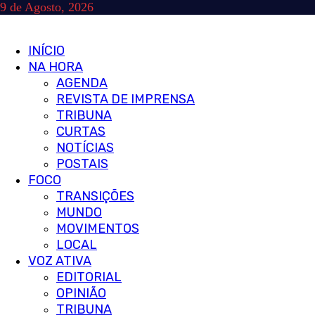
Skip
9 de Agosto, 2026
to
content
Primary
INÍCIO
Menu
NA HORA
AGENDA
REVISTA DE IMPRENSA
TRIBUNA
CURTAS
NOTÍCIAS
POSTAIS
FOCO
TRANSIÇÕES
MUNDO
MOVIMENTOS
LOCAL
VOZ ATIVA
EDITORIAL
OPINIÃO
TRIBUNA