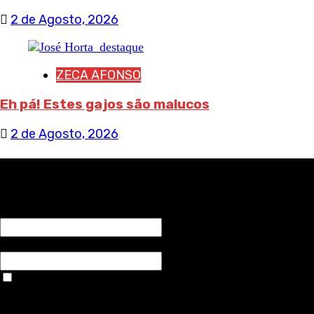
2 de Agosto, 2026
ZECA AFONSO
Eh pá! Estes gajos são malucos
2 de Agosto, 2026
RECEBA NOTÍCIAS NOSSAS
NOME*
Email*
Aceitar condições "estes dados só servirão para enviar
avisos de publicações com origem no sem fronteiras. Outros
aspetos remetem para a lei geral RGPD.