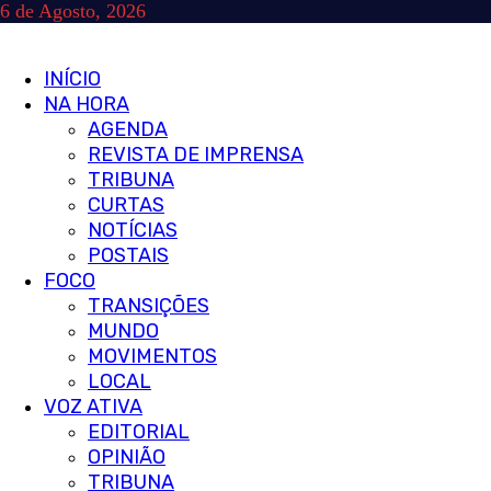
Skip
6 de Agosto, 2026
to
content
Primary
INÍCIO
Menu
NA HORA
AGENDA
REVISTA DE IMPRENSA
TRIBUNA
CURTAS
NOTÍCIAS
POSTAIS
FOCO
TRANSIÇÕES
MUNDO
MOVIMENTOS
LOCAL
VOZ ATIVA
EDITORIAL
OPINIÃO
TRIBUNA