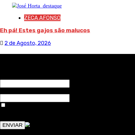
ZECA AFONSO
Eh pá! Estes gajos são malucos
2 de Agosto, 2026
RECEBA NOTÍCIAS NOSSAS
NOME*
Email*
Aceitar condições "estes dados só servirão para enviar
avisos de publicações com origem no sem fronteiras. Outros
aspetos remetem para a lei geral RGPD.