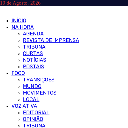
Skip
10 de Agosto, 2026
to
content
Primary
INÍCIO
Menu
NA HORA
AGENDA
REVISTA DE IMPRENSA
TRIBUNA
CURTAS
NOTÍCIAS
POSTAIS
FOCO
TRANSIÇÕES
MUNDO
MOVIMENTOS
LOCAL
VOZ ATIVA
EDITORIAL
OPINIÃO
TRIBUNA