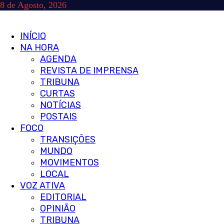
Skip
8 de Agosto, 2026
to
content
Primary
INÍCIO
Menu
NA HORA
AGENDA
REVISTA DE IMPRENSA
TRIBUNA
CURTAS
NOTÍCIAS
POSTAIS
FOCO
TRANSIÇÕES
MUNDO
MOVIMENTOS
LOCAL
VOZ ATIVA
EDITORIAL
OPINIÃO
TRIBUNA