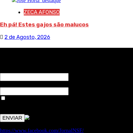
ZECA AFONSO
Eh pá! Estes gajos são malucos
2 de Agosto, 2026
RECEBA NOTÍCIAS NOSSAS
NOME*
Email*
Aceitar condições "estes dados só servirão para enviar
avisos de publicações com origem no sem fronteiras. Outros
aspetos remetem para a lei geral RGPD.
https://www.facebook.com/JornalNSF/