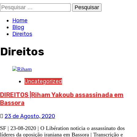
Pesquisar
por:
Home
Blog
Direitos
Direitos
Uncategorized
DIREITOS |Riham Yakoub assassinada em
Bassora
23 de Agosto, 2020
SF | 23-08-2020 | O Libération noticia o assassinato dos
líderes da oposição iraniana em Bassora | Transcrição e