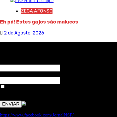
ZECA AFONSO
Eh pá! Estes gajos são malucos
2 de Agosto, 2026
RECEBA NOTÍCIAS NOSSAS
NOME*
Email*
Aceitar condições "estes dados só servirão para enviar
avisos de publicações com origem no sem fronteiras. Outros
aspetos remetem para a lei geral RGPD.
https://www.facebook.com/JornalNSF/