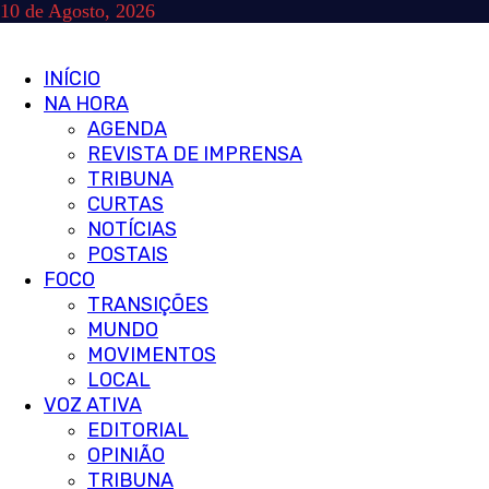
Skip
10 de Agosto, 2026
to
content
Primary
INÍCIO
Menu
NA HORA
AGENDA
REVISTA DE IMPRENSA
TRIBUNA
CURTAS
NOTÍCIAS
POSTAIS
FOCO
TRANSIÇÕES
MUNDO
MOVIMENTOS
LOCAL
VOZ ATIVA
EDITORIAL
OPINIÃO
TRIBUNA