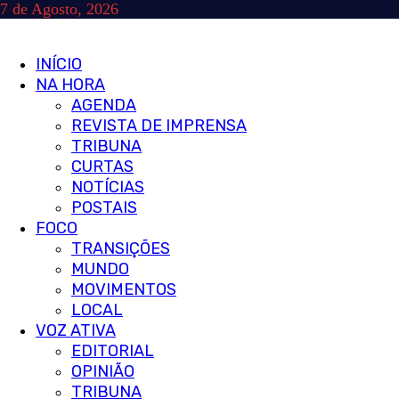
Skip
7 de Agosto, 2026
to
content
Primary
INÍCIO
Menu
NA HORA
AGENDA
REVISTA DE IMPRENSA
TRIBUNA
CURTAS
NOTÍCIAS
POSTAIS
FOCO
TRANSIÇÕES
MUNDO
MOVIMENTOS
LOCAL
VOZ ATIVA
EDITORIAL
OPINIÃO
TRIBUNA