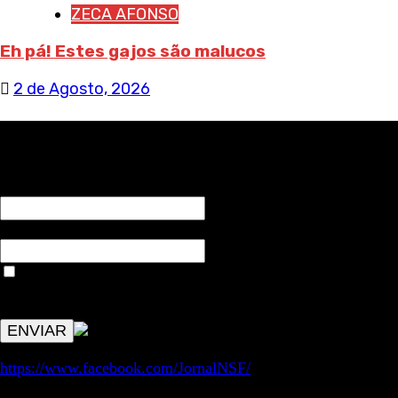
ZECA AFONSO
Eh pá! Estes gajos são malucos
2 de Agosto, 2026
RECEBA NOTÍCIAS NOSSAS
NOME*
Email*
Aceitar condições "estes dados só servirão para enviar
avisos de publicações com origem no sem fronteiras. Outros
aspetos remetem para a lei geral RGPD.
https://www.facebook.com/JornalNSF/