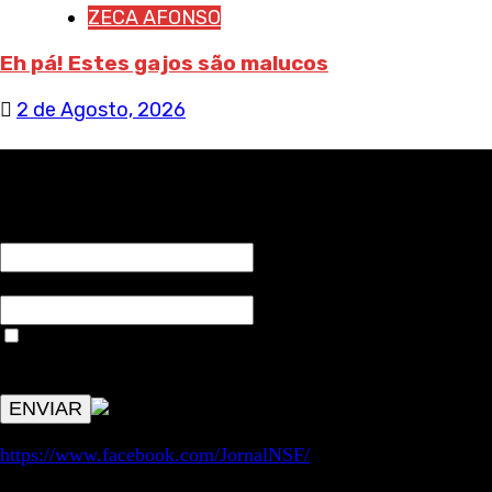
ZECA AFONSO
Eh pá! Estes gajos são malucos
2 de Agosto, 2026
RECEBA NOTÍCIAS NOSSAS
NOME*
Email*
Aceitar condições "estes dados só servirão para enviar
avisos de publicações com origem no sem fronteiras. Outros
aspetos remetem para a lei geral RGPD.
https://www.facebook.com/JornalNSF/