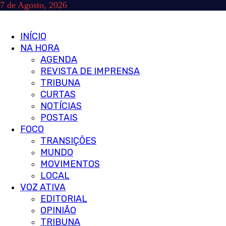
Skip
7 de Agosto, 2026
to
content
Primary
INÍCIO
Menu
NA HORA
AGENDA
REVISTA DE IMPRENSA
TRIBUNA
CURTAS
NOTÍCIAS
POSTAIS
FOCO
TRANSIÇÕES
MUNDO
MOVIMENTOS
LOCAL
VOZ ATIVA
EDITORIAL
OPINIÃO
TRIBUNA