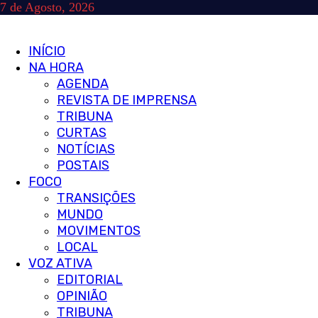
Skip
7 de Agosto, 2026
to
content
Primary
INÍCIO
Menu
NA HORA
AGENDA
REVISTA DE IMPRENSA
TRIBUNA
CURTAS
NOTÍCIAS
POSTAIS
FOCO
TRANSIÇÕES
MUNDO
MOVIMENTOS
LOCAL
VOZ ATIVA
EDITORIAL
OPINIÃO
TRIBUNA