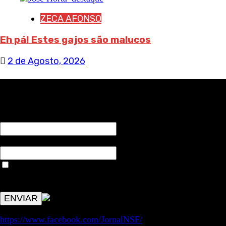
ZECA AFONSO
Eh pá! Estes gajos são malucos
2 de Agosto, 2026
RECEBA NOTÍCIAS NOSSAS
NOME*
Email*
Aceitar condições "estes dados só servirão para enviar
avisos de publicações com origem no sem fronteiras. Outros
aspetos remetem para a lei geral RGPD.
https://www.facebook.com/JornalNSF/